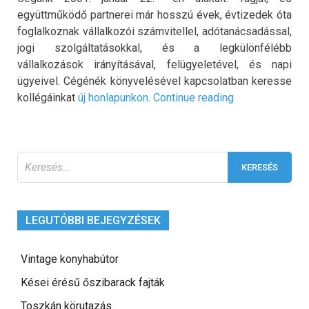
együttműködő partnerei már hosszú évek, évtizedek óta
foglalkoznak vállalkozói számvitellel, adótanácsadással,
jogi szolgáltatásokkal, és a legkülönfélébb
vállalkozások irányításával, felügyeletével, és napi
ügyeivel. Cégénék könyvelésével kapcsolatban keresse
„Könyvelés
kollégáinkat
új honlapunkon
.
Continue reading
és
adótanácsadás
Budapesten:
Keresés:
válassza
a
piacvezetőt”
LEGUTÓBBI BEJEGYZÉSEK
Vintage konyhabútor
Kései érésű őszibarack fajták
Toszkán körutazás