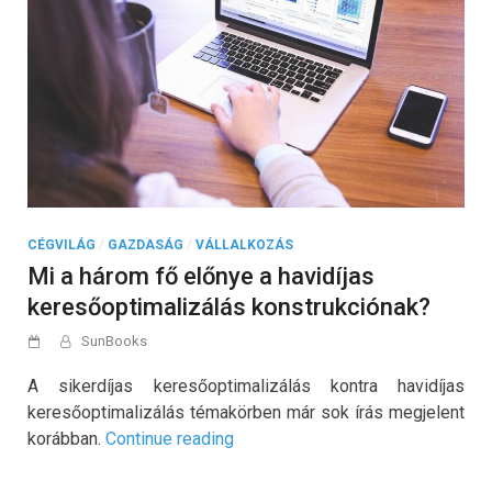
CÉGVILÁG
/
GAZDASÁG
/
VÁLLALKOZÁS
Mi a három fő előnye a havidíjas
keresőoptimalizálás konstrukciónak?
SunBooks
A sikerdíjas keresőoptimalizálás kontra havidíjas
keresőoptimalizálás témakörben már sok írás megjelent
„Mi
korábban.
Continue reading
a
három