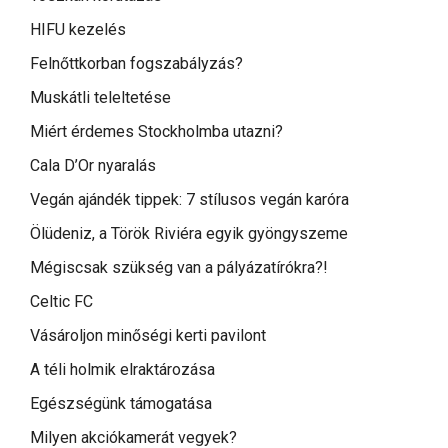
HIFU kezelés
Felnőttkorban fogszabályzás?
Muskátli teleltetése
Miért érdemes Stockholmba utazni?
Cala D’Or nyaralás
Vegán ajándék tippek: 7 stílusos vegán karóra
Ölüdeniz, a Török Riviéra egyik gyöngyszeme
Mégiscsak szükség van a pályázatírókra?!
Celtic FC
Vásároljon minőségi kerti pavilont
A téli holmik elraktározása
Egészségünk támogatása
Milyen akciókamerát vegyek?