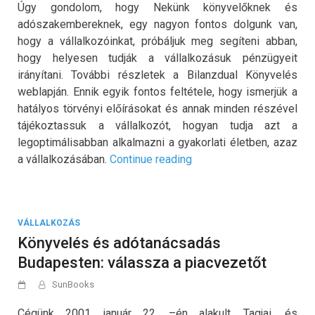
Úgy gondolom, hogy Nekünk könyvelőknek és
adószakembereknek, egy nagyon fontos dolgunk van,
hogy a vállalkozóinkat, próbáljuk meg segíteni abban,
hogy helyesen tudják a vállalkozásuk pénzügyeit
irányítani. További részletek a Bilanzdual Könyvelés
weblapján. Ennik egyik fontos feltétele, hogy ismerjük a
hatályos törvényi előírásokat és annak minden részével
tájékoztassuk a vállalkozót, hogyan tudja azt a
legoptimálisabban alkalmazni a gyakorlati életben, azaz
„Komplex
a vállalkozásában.
Continue reading
könyvelés:
döntéstámogató
könyvelési
VÁLLALKOZÁS
szolgáltatások”
Könyvelés és adótanácsadás
Budapesten: válassza a piacvezetőt
SunBooks
Cégünk 2001. január 22. –én alakult. Tagjai, és