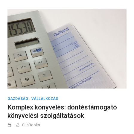
fő
előnye
a
havidíjas
keresőoptimalizálás
konstrukciónak?”
GAZDASÁG
/
VÁLLALKOZÁS
Komplex könyvelés: döntéstámogató
könyvelési szolgáltatások
SunBooks