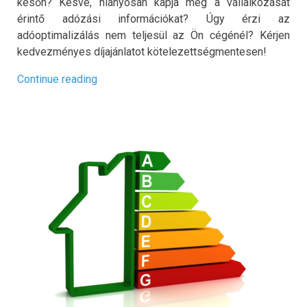
későn? Késve, hiányosan kapja meg a vállalkozását
érintő adózási információkat? Úgy érzi az
adóoptimalizálás nem teljesül az Ön cégénél? Kérjen
kedvezményes díjajánlatot kötelezettségmentesen!
„Most
Continue reading
indult
vállalkozása
és
még
nincs
könyvelője?”