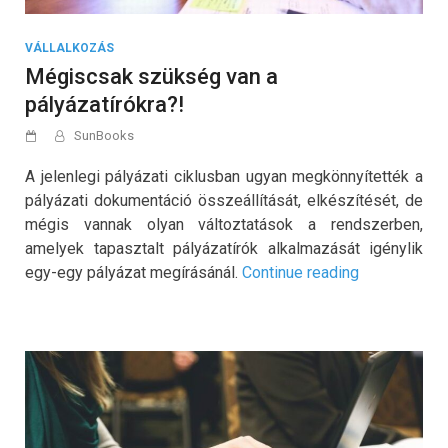
VÁLLALKOZÁS
Mégiscsak szükség van a
pályázatírókra?!
SunBooks
A jelenlegi pályázati ciklusban ugyan megkönnyítették a
pályázati dokumentáció összeállítását, elkészítését, de
mégis vannak olyan változtatások a rendszerben,
amelyek tapasztalt pályázatírók alkalmazását igénylik
„Mégiscsak
egy-egy pályázat megírásánál.
Continue reading
szükség
van
a
pályázatírókr