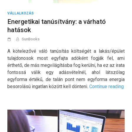
VÁLLALKOZÁS
Energetikai tanúsítvány: a várható
hatások
SunBooks
A kötelezővé váló tanúsítás költségét a lakás/épület
tulajdonosok most egyfajta adóként fogják fel, ami
érthető, de más megvilágításba fog kerülni, ha ez az irata
fontossá válik egy adásvételnél, ahol látszólag
egyforma értékű, de talán pont nem egyforma energia
„Ene
besorolású ingatlan között kell dönteni.
Continue reading
tanú
a
vár
hat