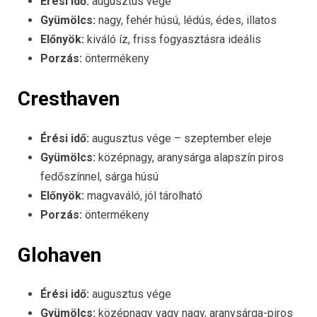
Érési idő:
augusztus vége
Gyümölcs:
nagy, fehér húsú, lédús, édes, illatos
Előnyök:
kiváló íz, friss fogyasztásra ideális
Porzás:
öntermékeny
Cresthaven
Érési idő:
augusztus vége – szeptember eleje
Gyümölcs:
középnagy, aranysárga alapszín piros
fedőszínnel, sárga húsú
Előnyök:
magvaváló, jól tárolható
Porzás:
öntermékeny
Glohaven
Érési idő:
augusztus vége
Gyümölcs:
középnagy vagy nagy, aranysárga-piros