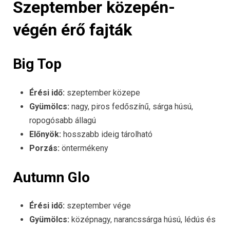
Szeptember közepén-
végén érő fajták
Big Top
Érési idő:
szeptember közepe
Gyümölcs:
nagy, piros fedőszínű, sárga húsú,
ropogósabb állagú
Előnyök:
hosszabb ideig tárolható
Porzás:
öntermékeny
Autumn Glo
Érési idő:
szeptember vége
Gyümölcs:
középnagy, narancssárga húsú, lédús és