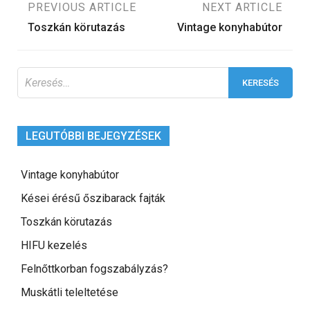
Bejegyzés
PREVIOUS ARTICLE
NEXT ARTICLE
Toszkán körutazás
Vintage konyhabútor
navigáció
Keresés:
LEGUTÓBBI BEJEGYZÉSEK
Vintage konyhabútor
Kései érésű őszibarack fajták
Toszkán körutazás
HIFU kezelés
Felnőttkorban fogszabályzás?
Muskátli teleltetése