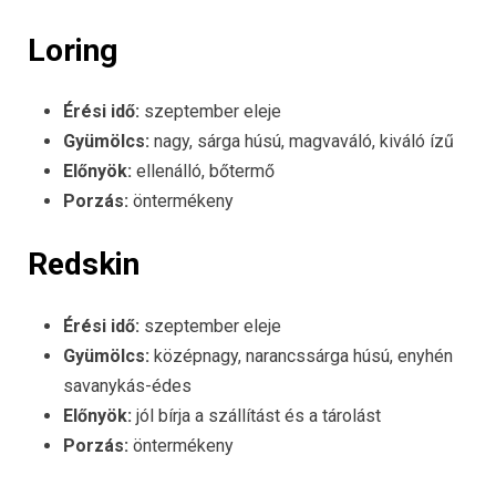
Loring
Érési idő:
szeptember eleje
Gyümölcs:
nagy, sárga húsú, magvaváló, kiváló ízű
Előnyök:
ellenálló, bőtermő
Porzás:
öntermékeny
Redskin
Érési idő:
szeptember eleje
Gyümölcs:
középnagy, narancssárga húsú, enyhén
savanykás-édes
Előnyök:
jól bírja a szállítást és a tárolást
Porzás:
öntermékeny