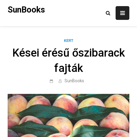
Skip
SunBooks
to
content
KERT
Kései érésű őszibarack
fajták
SunBooks