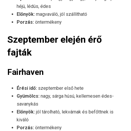
héjú, lédús, édes
Előnyök:
magvaváló, jól szállítható
Porzás:
öntermékeny
Szeptember elején érő
fajták
Fairhaven
Érési idő:
szeptember első hete
Gyümölcs:
nagy, sárga húsú, kellemesen édes-
savanykás
Előnyök:
jól tárolható, lekvárnak és befőttnek is
kiváló
Porzás:
öntermékeny