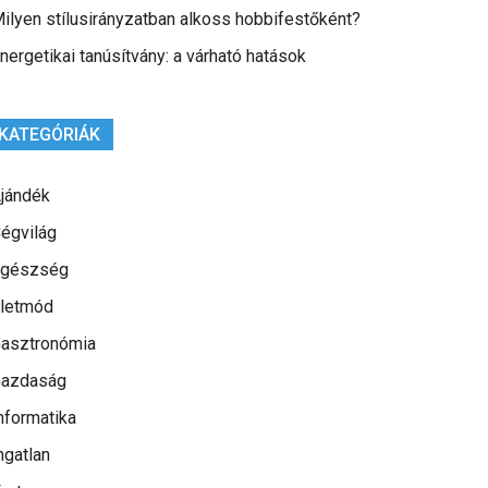
ilyen stílusirányzatban alkoss hobbifestőként?
nergetikai tanúsítvány: a várható hatások
KATEGÓRIÁK
jándék
égvilág
gészség
letmód
asztronómia
azdaság
nformatika
ngatlan