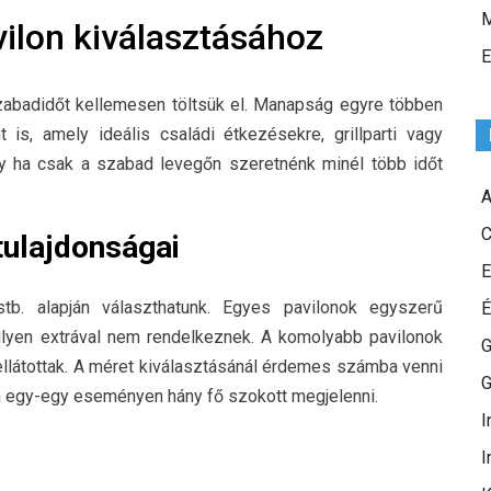
M
vilon kiválasztásához
E
szabadidőt kellemesen töltsük el. Manapság egyre többen
is, amely ideális családi étkezésekre, grillparti vagy
gy ha csak a szabad levegőn szeretnénk minél több időt
A
C
tulajdonságai
E
b. alapján választhatunk. Egyes pavilonok egyszerű
É
ilyen extrával nem rendelkeznek. A komolyabb pavilonok
G
 ellátottak. A méret kiválasztásánál érdemes számba venni
G
ően egy-egy eseményen hány fő szokott megjelenni.
I
I