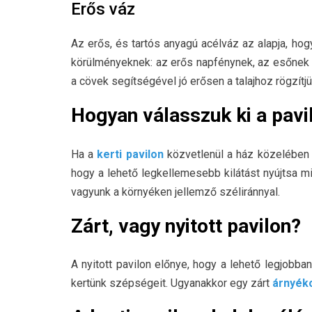
Erős váz
Az erős, és tartós anyagú acélváz az alapja, hogy
körülményeknek: az erős napfénynek, az esőnek é
a cövek segítségével jó erősen a talajhoz rögzítjü
Hogyan válasszuk ki a pavi
Ha a
kerti pavilon
közvetlenül a ház közelében ál
hogy a lehető legkellemesebb kilátást nyújtsa mi
vagyunk a környéken jellemző széliránnyal.
Zárt, vagy nyitott pavilon?
A nyitott pavilon előnye, hogy a lehető legjobb
kertünk szépségeit. Ugyanakkor egy zárt
árnyéko