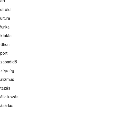
ert
ülföld
ultúra
Munka
ktatás
tthon
port
zabadidő
Szépség
urizmus
tazás
állalkozás
ásárlás