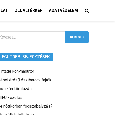
OLAT
OLDALTÉRKÉP
ADATVÉDELEM
eresés:
LEGUTÓBBI BEJEGYZÉSEK
intage konyhabútor
ései érésű őszibarack fajták
oszkán körutazás
IFU kezelés
elnőttkorban fogszabályzás?
uskátli teleltetése