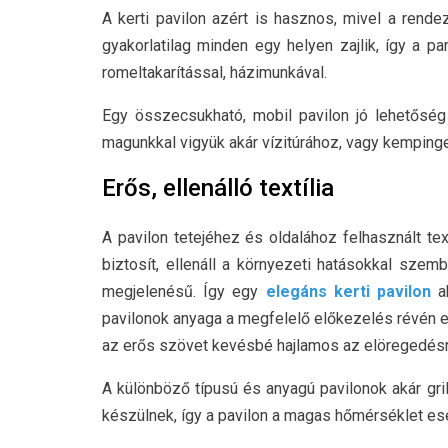
A kerti pavilon azért is hasznos, mivel a rende
gyakorlatilag minden egy helyen zajlik, így a pa
romeltakarítással, házimunkával.
Egy összecsukható, mobil pavilon jó lehetőség
magunkkal vigyük akár vízitúrához, vagy kemping
Erős, ellenálló textília
A pavilon tetejéhez és oldalához felhasznált tex
biztosít, ellenáll a környezeti hatásokkal szem
megjelenésű. Így egy
elegáns kerti pavilon
ak
pavilonok anyaga a megfelelő előkezelés révén el
az erős szövet kevésbé hajlamos az elöregedésr
A különböző típusú és anyagú pavilonok akár gril
készülnek, így a pavilon a magas hőmérséklet es