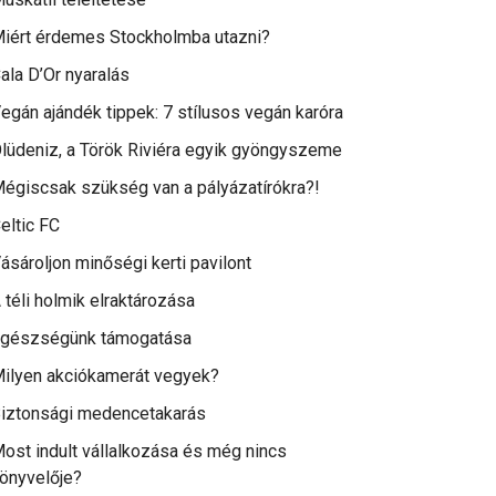
iért érdemes Stockholmba utazni?
ala D’Or nyaralás
egán ajándék tippek: 7 stílusos vegán karóra
lüdeniz, a Török Riviéra egyik gyöngyszeme
égiscsak szükség van a pályázatírókra?!
eltic FC
ásároljon minőségi kerti pavilont
 téli holmik elraktározása
gészségünk támogatása
ilyen akciókamerát vegyek?
iztonsági medencetakarás
ost indult vállalkozása és még nincs
önyvelője?