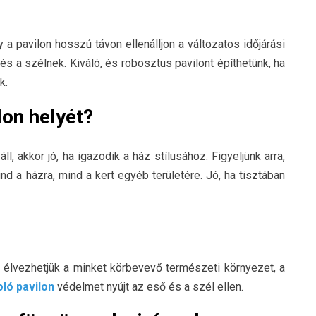
 a pavilon hosszú távon ellenálljon a változatos időjárási
s a szélnek. Kiváló, és robosztus pavilont építhetünk, ha
k.
lon helyét?
l, akkor jó, ha igazodik a ház stílusához. Figyeljünk arra,
nd a házra, mind a kert egyéb területére. Jó, ha tisztában
an élvezhetjük a minket körbevevő természeti környezet, a
ló pavilon
védelmet nyújt az eső és a szél ellen.