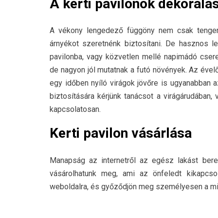
A kerti pavilonok dekorálá
A vékony lengedező függöny nem csak tengerpa
árnyékot szeretnénk biztosítani. De hasznos l
pavilonba, vagy közvetlen mellé napimádó cser
de nagyon jól mutatnak a futó növények. Az ével
egy időben nyíló virágok jövőre is ugyanabban a
biztosítására kérjünk tanácsot a virágárudában,
kapcsolatosan.
Kerti pavilon vásárlása
Manapság az internetről az egész lakást bere
vásárolhatunk meg, ami az önfeledt kikapc
weboldalra, és győződjön meg személyesen a minő