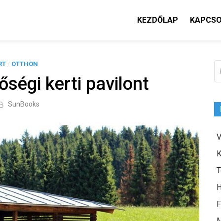
KEZDŐLAP
KAPCS
RT
/
OTTHON
K
ségi kerti pavilont
SunBooks
V
K
T
H
F
M