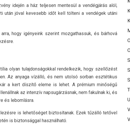
K
zvény idején a ház teljesen mentesül a vendégjárás alól,
K
rti után jóval kevesebb időt kell tölteni a vendégek utáni
K
 arra, hogy igényeink szerint mozgathassuk, és bárhová
O
ezésre.
O
S
tília olyan tulajdonságokkal rendelkezik, hogy szellőzést
S
ben. Az anyaga vízálló, és nem utolsó sorban esztétikus
ár a kert díszítő eleme is lehet. A prémium minőségű
T
lenállnak az intenzív napsugárzásnak, nem fakulnak ki, és
U
e és lebomlásra.
V
lezésre is lehetőséget biztosítanak. Ezek tűzálló tetővel
V
etén is biztonsággal használható.