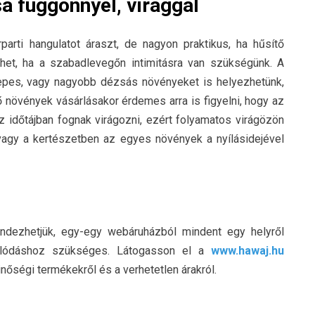
sa függönnyel, virággal
rti hangulatot áraszt, de nagyon praktikus, ha hűsítő
ehet, ha a szabadlevegőn intimitásra van szükségünk. A
epes, vagy nagyobb dézsás növényeket is helyezhetünk,
ő növények vásárlásakor érdemes arra is figyelni, hogy az
z időtájban fognak virágozni, ezért folyamatos virágözön
 vagy a kertészetben az egyes növények a nyílásidejével
ndezhetjük, egy-egy webáruházból mindent egy helyről
solódáshoz szükséges. Látogasson el a
www.hawaj.hu
ségi termékekről és a verhetetlen árakról.