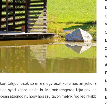
M
C
V
Ö
M
C
V
A
E
M
 kert tulajdonosok számára, egyrészt kellemes árnyékol a
B
len nyári zápor idején is. Ma már rengeteg fajta pavilon
posan átgondolni, hogy hosszú távon melyik fog leginkább
M
k