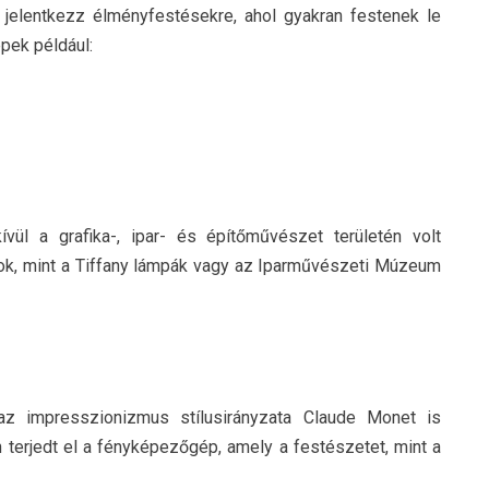
 jelentkezz
élményfestésekre
, ahol gyakran festenek le
épek például:
vül a grafika-, ipar- és építőművészet területén volt
ok, mint a Tiffany lámpák vagy az Iparművészeti Múzeum
z impresszionizmus stílusirányzata Claude Monet is
n terjedt el a fényképezőgép, amely a festészetet, mint a