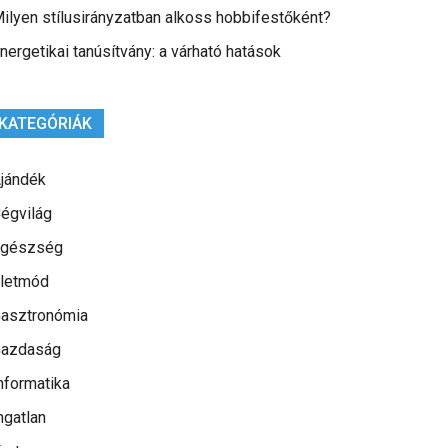
ilyen stílusirányzatban alkoss hobbifestőként?
nergetikai tanúsítvány: a várható hatások
KATEGÓRIÁK
jándék
égvilág
gészség
letmód
asztronómia
azdaság
nformatika
ngatlan