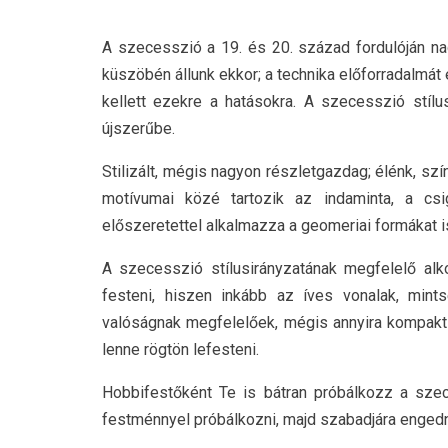
A szecesszió a 19. és 20. század fordulóján na
küszöbén állunk ekkor; a technika előforradalmát é
kellett ezekre a hatásokra. A szecesszió stílu
újszerűbe.
Stilizált, mégis nagyon részletgazdag; élénk, sz
motívumai közé tartozik az indaminta, a cs
előszeretettel alkalmazza a geomeriai formákat i
A szecesszió stílusirányzatának megfelelő alko
festeni, hiszen inkább az íves vonalak, min
valóságnak megfelelőek, mégis annyira kompak
lenne rögtön lefesteni.
Hobbifestőként Te is bátran próbálkozz a sze
festménnyel próbálkozni, majd szabadjára engedni