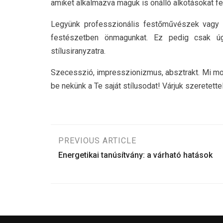
amiket alkalmazva maguk is önálló alkotásokat fe
Legyünk professzionális festőművészek vagy l
festészetben önmagunkat. Ez pedig csak úg
stílusiranyzatra.
Szecesszió, impresszionizmus, absztrakt. Mi mo
be nekünk a Te saját stílusodat! Várjuk szeretette
Bejegyzés
PREVIOUS ARTICLE
Energetikai tanúsítvány: a várható hatások
navigáció