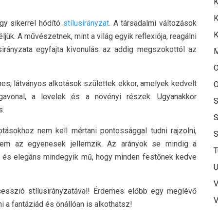
K
K
gy sikerrel hódító
stílusirányzat
. A társadalmi változások
K
ljük. A művészetnek, mint a világ egyik reflexiója, reagálni
sirányzata egyfajta kivonulás az addig megszokottól az
O
ínes, látványos alkotások születtek ekkor, amelyek kedvelt
O
igavonal, a levelek és a növényi részek. Ugyanakkor
S
s.
S
tásokhoz nem kell mértani pontossággal tudni rajzolni,
tsem az egyenesek jellemzik. Az arányok se mindig a
T
t és elegáns mindegyik mű, hogy minden festőnek kedve
U
V
cesszió stílusirányzatával! Érdemes előbb egy meglévő
V
 a fantáziád és önállóan is alkothatsz!