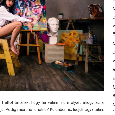
M
C
V
Ö
M
C
V
A
E
M
B
t attól tartanak, hogy ha valami nem olyan, ahogy az a
M
ó. Pedig miért ne lehetne? Különben is, tudjuk egyáltalán,
k