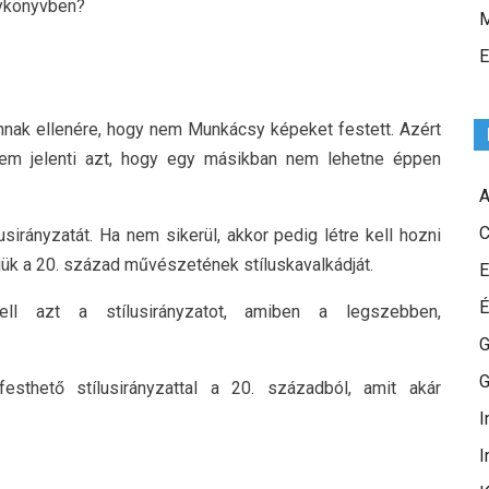
gykönyvben?
M
E
annak ellenére, hogy nem Munkácsy képeket festett. Azért
nem jelenti azt, hogy egy másikban nem lehetne éppen
A
C
sirányzatát. Ha nem sikerül, akkor pedig létre kell hozni
jük a 20. század művészetének stíluskavalkádját.
E
É
ell azt a stílusirányzatot, amiben a legszebben,
G
G
thető stílusirányzattal a 20. századból, amit akár
I
I