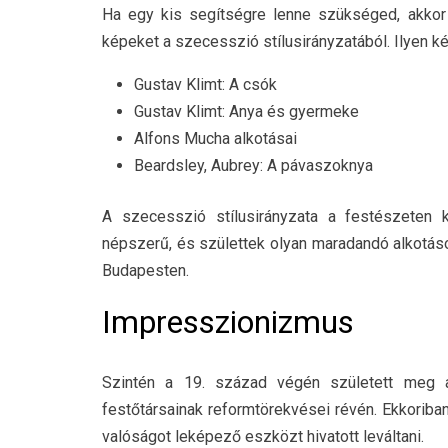
Ha egy kis segítségre lenne szükséged, akkor
képeket a szecesszió stílusirányzatából. Ilyen k
Gustav Klimt: A csók
Gustav Klimt: Anya és gyermeke
Alfons Mucha alkotásai
Beardsley, Aubrey: A pávaszoknya
A szecesszió stílusirányzata a festészeten kí
népszerű, és születtek olyan maradandó alkotás
Budapesten.
Impresszionizmus
Szintén a 19. század végén született meg a
festőtársainak reformtörekvései révén. Ekkoriba
valóságot leképező eszközt hivatott leváltani.