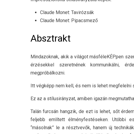
Claude Monet: Tavirózsák
Claude Monet: Pipacsmező
Absztrakt
Mindazoknak, akik a világot másféleKÉPpen szere
érzésekkel szeretnének kommunikálni, érde
megpróbálkozni.
Itt végképp nem kell, és nem is lehet megfelelni
Ez az a stílusirányzat, amiben igazán megmutath
Talán furcsán hangzik, de ezt is lehet, sőt érde
feljebb említett élményfestéseken. Utóbbi 
“másolnak” le a résztvevők, hanem új techniká