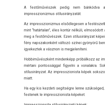
A festőművészek pedig nem bánkódva az e
impresszionizmus stílusirányzatát.
Az impresszionizmus elsődlegesen a festészetbe
mint “határtalan”, éles kontúr nélküli, elmosódot
meg a festőművészek. Ezen stílusirányzat képei 
fény napszakonként változó színei gyönyörű be
igyekeztek a vásznon is megjeleníteni.
Hobbiművészként mindenképp próbálkozz az impre
mértani pontossággal figyelni a vonalakra.
stílusirányzat. Az impresszionista képek sokszo
miatt.
Ha egy kis kezdeti segítségre lenne szükséged
festenek le impresszionista képeket.
Impresszionsita stílusirányzatú képek: