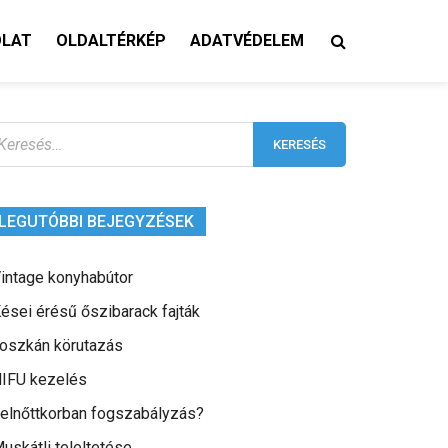
OLAT
OLDALTÉRKÉP
ADATVÉDELEM
eresés:
LEGUTÓBBI BEJEGYZÉSEK
intage konyhabútor
ései érésű őszibarack fajták
oszkán körutazás
IFU kezelés
elnőttkorban fogszabályzás?
uskátli teleltetése