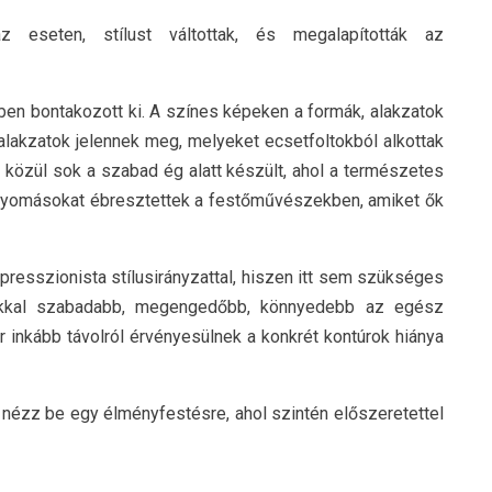
seten, stílust váltottak, és megalapították az
n bontakozott ki. A színes képeken a formák, alakzatok
t alakzatok jelennek meg, melyeket ecsetfoltokból alkottak
közül sok a szabad ég alatt készült, ahol a természetes
nyomásokat ébresztettek a festőművészekben, amiket ők
sszionista stílusirányzattal, hiszen itt sem szükséges
 Sokkal szabadabb, megengedőbb, könnyedebb az egész
r inkább távolról érvényesülnek a konkrét kontúrok hiánya
, nézz be egy
élményfestésre
, ahol szintén előszeretettel