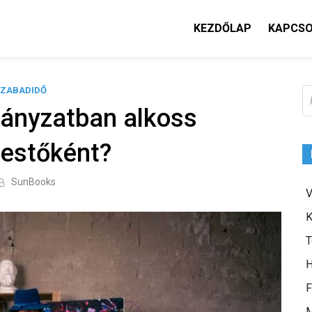
KEZDŐLAP
KAPCS
ZABADIDŐ
K
irányzatban alkoss
festőként?
SunBooks
V
K
T
H
F
M