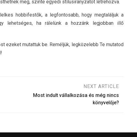
sthetnek meg, szinte egyedi stílusirányzatot létrehozva.
elkes hobbifestők, a legfontosabb, hogy megtaláljuk a
y lehetséges, ha rálelünk a hozzánk legjobban illő
st ezeket mutattuk be. Reméljük, legközelebb Te mutatod
l!
NEXT ARTICLE
Most indult vállalkozása és még nincs
könyvelője?