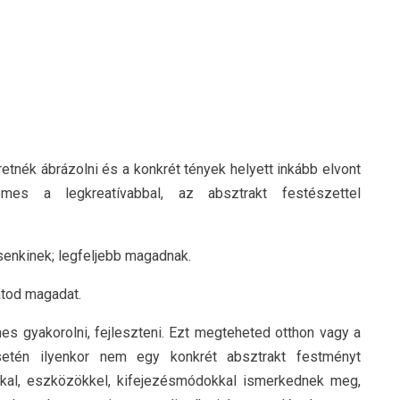
tnék ábrázolni és a konkrét tények helyett inkább elvont
mes a legkreatívabbal, az absztrakt festészettel
 senkinek; legfeljebb magadnak.
atod magadat.
mes gyakorolni, fejleszteni. Ezt megteheted otthon vagy a
esetén ilyenkor nem egy konkrét absztrakt festményt
kkal, eszközökkel, kifejezésmódokkal ismerkednek meg,