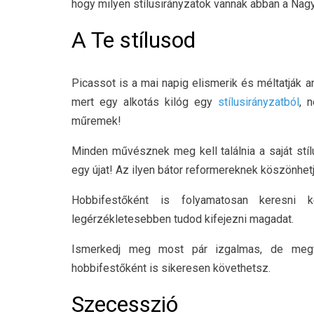
hogy milyen stílusirányzatok vannak abban a Na
A Te stílusod
Picassot is a mai napig elismerik és méltatják 
mert egy alkotás kilóg egy
stílusirányzatból
, 
műremek!
Minden művésznek meg kell találnia a saját stílu
egy újat! Az ilyen bátor reformereknek köszönhet
Hobbifestőként is folyamatosan keresni k
legérzékletesebben tudod kifejezni magadat.
Ismerkedj meg most pár izgalmas, de megfes
hobbifestőként is sikeresen követhetsz.
Szecesszió