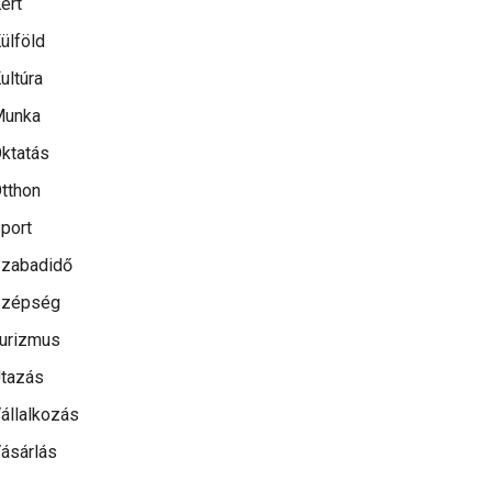
ert
ülföld
ultúra
Munka
ktatás
tthon
port
zabadidő
Szépség
urizmus
tazás
állalkozás
ásárlás