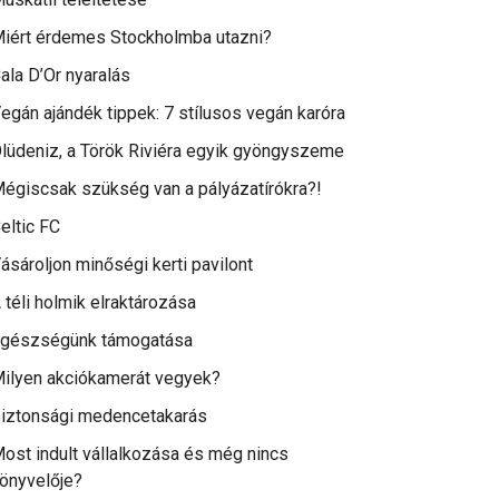
iért érdemes Stockholmba utazni?
ala D’Or nyaralás
egán ajándék tippek: 7 stílusos vegán karóra
lüdeniz, a Török Riviéra egyik gyöngyszeme
égiscsak szükség van a pályázatírókra?!
eltic FC
ásároljon minőségi kerti pavilont
 téli holmik elraktározása
gészségünk támogatása
ilyen akciókamerát vegyek?
iztonsági medencetakarás
ost indult vállalkozása és még nincs
önyvelője?