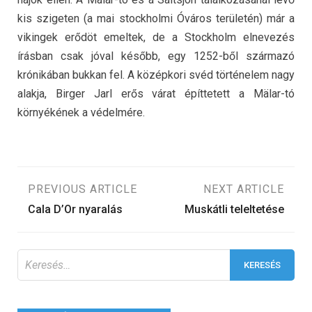
kis szigeten (a mai stockholmi Óváros területén) már a
vikingek erődöt emeltek, de a Stockholm elnevezés
írásban csak jóval később, egy 1252-ből származó
krónikában bukkan fel. A középkori svéd történelem nagy
alakja, Birger Jarl erős várat építtetett a Mälar-tó
környékének a védelmére.
Bejegyzés
PREVIOUS ARTICLE
NEXT ARTICLE
Cala D’Or nyaralás
Muskátli teleltetése
navigáció
Keresés: