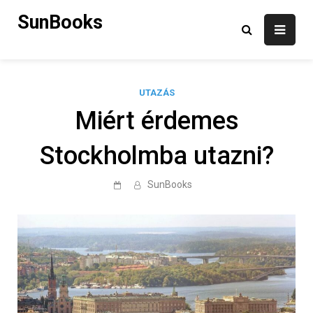
Skip
SunBooks
to
content
UTAZÁS
Miért érdemes
Stockholmba utazni?
SunBooks