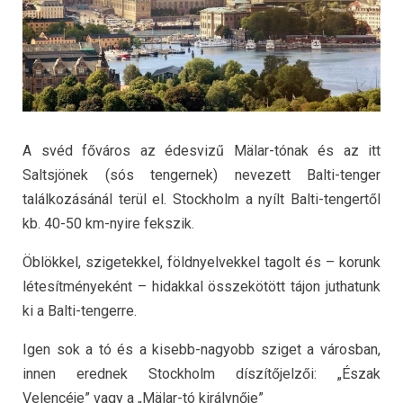
A svéd főváros az édesvizű Mälar-tónak és az itt
Saltsjönek (sós tengernek) nevezett Balti-tenger
találkozásánál terül el. Stockholm a nyílt Balti-tengertől
kb. 40-50 km-nyire fekszik.
Öblökkel, szigetekkel, földnyelvekkel tagolt és – korunk
létesítményeként – hidakkal összekötött tájon juthatunk
ki a Balti-tengerre.
Igen sok a tó és a kisebb-nagyobb sziget a városban,
innen erednek Stockholm díszítőjelzői: „Észak
Velencéje” vagy a „Mälar-tó királynője”