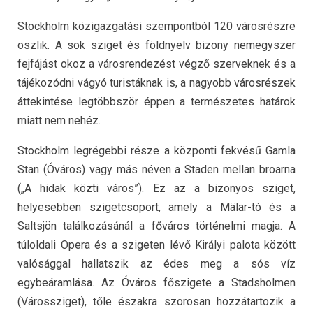
Stockholm közigazgatási szempontból 120 városrészre
oszlik. A sok sziget és földnyelv bizony nemegyszer
fejfájást okoz a városrendezést végző szerveknek és a
tájékozódni vágyó turistáknak is, a nagyobb városrészek
áttekintése legtöbbször éppen a természetes határok
miatt nem nehéz.
Stockholm legrégebbi része a központi fekvésű Gamla
Stan (Óváros) vagy más néven a Staden mellan broarna
(„A hidak közti város”). Ez az a bizonyos sziget,
helyesebben szigetcsoport, amely a Mälar-tó és a
Saltsjön találkozásánál a főváros történelmi magja. A
túloldali Opera és a szigeten lévő Királyi palota között
valósággal hallatszik az édes meg a sós víz
egybeáramlása. Az Óváros főszigete a Stadsholmen
(Várossziget), tőle északra szorosan hozzátartozik a