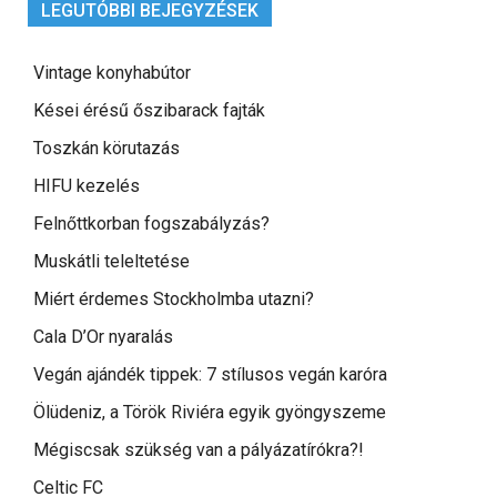
LEGUTÓBBI BEJEGYZÉSEK
Vintage konyhabútor
Kései érésű őszibarack fajták
Toszkán körutazás
HIFU kezelés
Felnőttkorban fogszabályzás?
Muskátli teleltetése
Miért érdemes Stockholmba utazni?
Cala D’Or nyaralás
Vegán ajándék tippek: 7 stílusos vegán karóra
Ölüdeniz, a Török Riviéra egyik gyöngyszeme
Mégiscsak szükség van a pályázatírókra?!
Celtic FC