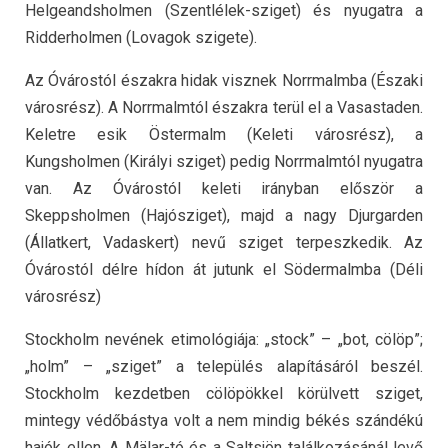
Helgeandsholmen (Szentlélek-sziget) és nyugatra a
Ridderholmen (Lovagok szigete).
Az Óvárostól északra hidak visznek Norrmalmba (Északi
városrész). A Norrmalmtól északra terül el a Vasastaden.
Keletre esik Östermalm (Keleti városrész), a
Kungsholmen (Királyi sziget) pedig Norrmalmtól nyugatra
van. Az Óvárostól keleti irányban először a
Skeppsholmen (Hajósziget), majd a nagy Djurgarden
(Állatkert, Vadaskert) nevű sziget terpeszkedik. Az
Óvárostól délre hídon át jutunk el Södermalmba (Déli
városrész)
Stockholm nevének etimológiája: „stock” – „bot, cölöp”;
„holm” – „sziget” a település alapításáról beszél.
Stockholm kezdetben cölöpökkel körülvett sziget,
mintegy védőbástya volt a nem mindig békés szándékú
hajók ellen. A Mälar-tó és a Saltsjön találkozásánál levő