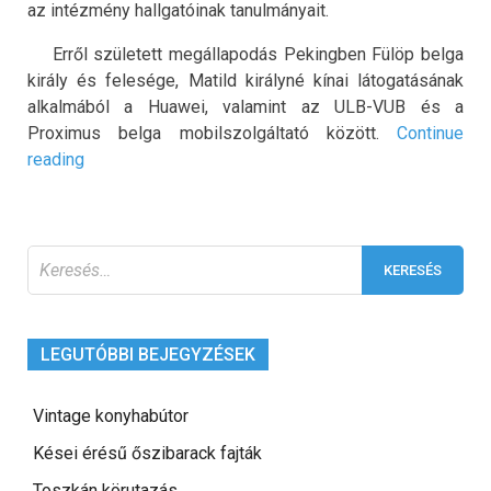
az intézmény hallgatóinak tanulmányait.
Erről született megállapodás Pekingben Fülöp belga
király és felesége, Matild királyné kínai látogatásának
alkalmából a Huawei, valamint az ULB-VUB és a
Proximus belga mobilszolgáltató között.
Continue
„Kínai
reading
közreműködéssel
hozzák
létre
Keresés:
Brüsszelben
a
„jövő
campusát””
LEGUTÓBBI BEJEGYZÉSEK
Vintage konyhabútor
Kései érésű őszibarack fajták
Toszkán körutazás