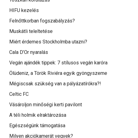
HIFU kezelés
Felnőttkorban fogszabályzás?
Muskátli teleltetése
Miért érdemes Stockholmba utazni?
Cala D’Or nyaralás
Vegán ajándék tippek: 7 stílusos vegán karóra
Ölüdeniz, a Török Riviéra egyik gyöngyszeme
Mégiscsak szükség van a pályázatírókra?!
Celtic FC
Vásároljon minőségi kerti pavilont
A téli holmik elraktározása
Egészségünk támogatása
Milyen akciókamerát vegyek?