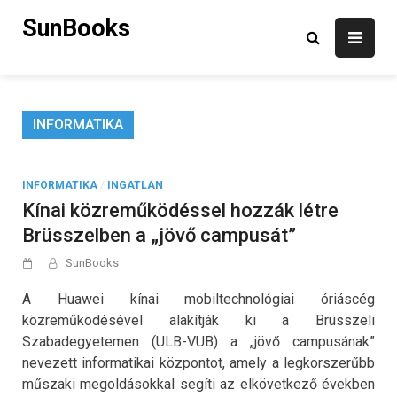
Skip
SunBooks
to
content
INFORMATIKA
INFORMATIKA
/
INGATLAN
Kínai közreműködéssel hozzák létre
Brüsszelben a „jövő campusát”
SunBooks
A Huawei kínai mobiltechnológiai óriáscég
közreműködésével alakítják ki a Brüsszeli
Szabadegyetemen (ULB-VUB) a „jövő campusának”
nevezett informatikai központot, amely a legkorszerűbb
műszaki megoldásokkal segíti az elkövetkező években