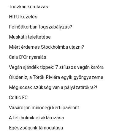
Toszkán körutazás
HIFU kezelés
Felnőttkorban fogszabályzás?
Muskátli teleltetése
Miért érdemes Stockholmba utazni?
Cala D’Or nyaralás
Vegán ajándék tippek: 7 stílusos vegán karóra
Ölüdeniz, a Török Riviéra egyik gyöngyszeme
Mégiscsak szükség van a pályázatírókra?!
Celtic FC
Vásároljon minőségi kerti pavilont
A téli holmik elraktározása
Egészségünk támogatása