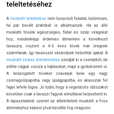
teleltetéséhez
A
muskátli teleltetése
nem bonyolult feladat, különösen,
ha pár bevált praktikát is alkalmazunk. Ha az álló
muskátli tövünk egészséges, fiatal és szép virágokat
hoz, mindenképp érdemes átmenteni a következő
tavaszra, viszont a 4-5 éves tövek már öregnek
számítanak, így tavasszal vásároljunk helyettük újakat. A
muskátli száraz teleltetéshez
szedjük ki a cserépből, de
előtte vágjuk vissza a hajtásokat, majd a gyökérzetet is.
A lerázogatott töveket csavarjuk bele egy nagy
csomagolópapírba, vagy újságpapírba, és akasszuk fel
fejjel lefelé lógva. Jó tudni, hogy a vegetációs időszakot
követően csak a tavaszi fagyok elmúltával helyezhető ki.
A tapasztalatok szerint az átteleltetett muskátli a friss
állományhoz képest jóval később fog virágozni.