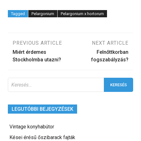
Tagged
Pelargonium
Pelargonium x hortorum
Bejegyzés
PREVIOUS ARTICLE
NEXT ARTICLE
Miért érdemes
Felnőttkorban
navigáció
Stockholmba utazni?
fogszabályzás?
Keresés:
LEGUTÓBBI BEJEGYZÉSEK
Vintage konyhabútor
Kései érésű őszibarack fajták