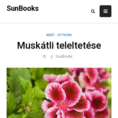
Skip
SunBooks
to
content
KERT
/
OTTHON
Muskátli teleltetése
SunBooks