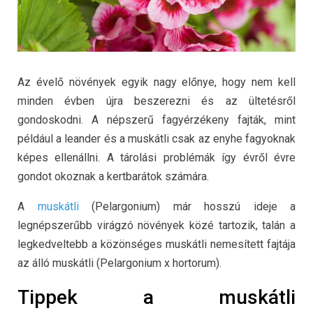
Az évelő növények egyik nagy előnye, hogy nem kell
minden évben újra beszerezni és az ültetésről
gondoskodni. A népszerű fagyérzékeny fajták, mint
például a leander és a muskátli csak az enyhe fagyoknak
képes ellenállni. A tárolási problémák így évről évre
gondot okoznak a kertbarátok számára.
A
muskátli
(Pelargonium) már hosszú ideje a
legnépszerűbb virágzó növények közé tartozik, talán a
legkedveltebb a közönséges muskátli nemesített fajtája
az álló muskátli (Pelargonium x hortorum).
Tippek a muskátli