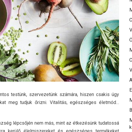
M
C
V
Ö
M
C
V
A
E
ntos testünk, szervezetünk számára, hiszen csakis úgy
M
kat meg tudjuk őrizni. Vitalitás, egészséges életmód…
B
M
észség lépcsőjén nem más, mint az étkezésünk tudatossá
k
unkra kerülő élelmiszereket és egészséges termékeket