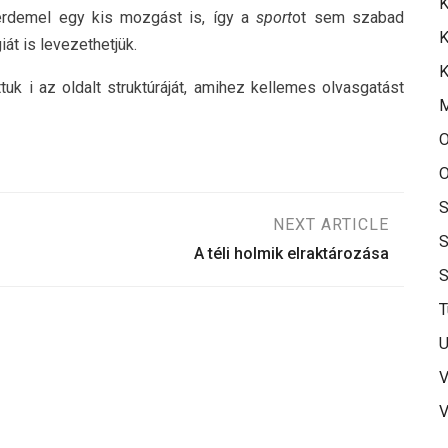
K
érdemel egy kis mozgást is, így a
sport
ot sem szabad
K
iát is levezethetjük.
K
tuk i az oldalt struktúráját, amihez kellemes olvasgatást
O
O
S
NEXT ARTICLE
S
A téli holmik elraktározása
T
U
V
V