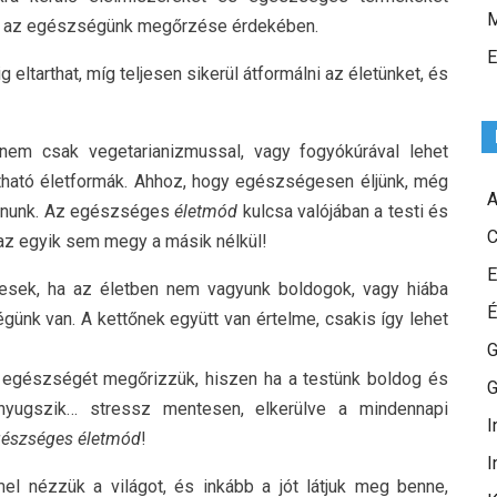
M
int az egészségünk megőrzése érdekében.
E
g eltarthat, míg teljesen sikerül átformálni az életünket, és
em csak vegetarianizmussal, vagy fogyókúrával lehet
rtható életformák. Ahhoz, hogy egészségesen éljünk, még
A
atnunk. Az egészséges
életmód
kulcsa valójában a testi és
C
 az egyik sem megy a másik nélkül!
E
esek, ha az életben nem vagyunk boldogok, vagy hiába
É
ünk van. A kettőnek együtt van értelme, csakis így lehet
G
k egészségét megőrizzük, hiszen ha a testünk boldog és
G
nyugszik… stressz mentesen, elkerülve a mindennapi
I
észséges életmód
!
I
el nézzük a világot, és inkább a jót látjuk meg benne,