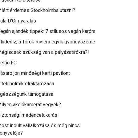
iért érdemes Stockholmba utazni?
ala D’Or nyaralás
egán ajándék tippek: 7 stílusos vegán karóra
lüdeniz, a Török Riviéra egyik gyöngyszeme
égiscsak szükség van a pályázatírókra?!
eltic FC
ásároljon minőségi kerti pavilont
 téli holmik elraktározása
gészségünk támogatása
ilyen akciókamerát vegyek?
iztonsági medencetakarás
ost indult vállalkozása és még nincs
önyvelője?