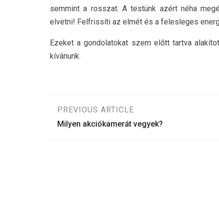
semmint a rosszat. A testünk azért néha meg
elvetni! Felfrissíti az elmét és a felesleges energ
Ezeket a gondolatokat szem előtt tartva alakítot
kívánunk.
Bejegyzés
PREVIOUS ARTICLE
Milyen akciókamerát vegyek?
navigáció