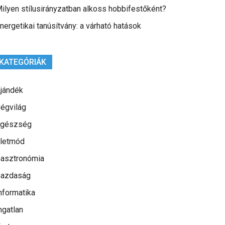
ilyen stílusirányzatban alkoss hobbifestőként?
nergetikai tanúsítvány: a várható hatások
KATEGÓRIÁK
jándék
égvilág
gészség
letmód
asztronómia
azdaság
nformatika
ngatlan