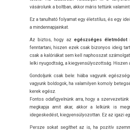
vásárolunk a boltban, akkor máris tettünk valam
Ez a tanulható folyamat egy életstílus, és egy idei
a mindennapjainkat.
Az biztos, hogy az
egészséges életmódot
n
fenntartani, hiszen ezek csak bizonyos ideig ta
csak a kalóriákat sem kell naphosszat számolg
lelki nyugodtság, a kiegyensúlyozottság. Hiszen
Gondoljunk csak bele: hiába vagyunk egészség
vagyunk boldogok, ha valamilyen komoly betegség
kerek egész.
Fontos odafigyelnünk arra, hogy a szervezetün
megkapja amit akar, akkor a lelkünk is meg
idegeskedést, kiegyensúlyozottan. Ez az igazi
eg
Persze sokat segíthet az is, ha pozitív szemm