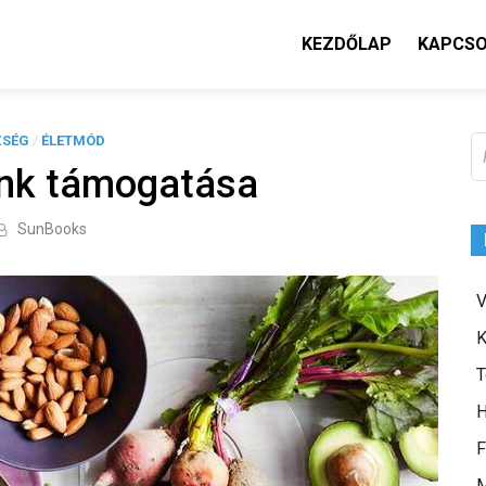
KEZDŐLAP
KAPCS
ZSÉG
/
ÉLETMÓD
K
nk támogatása
SunBooks
V
K
T
H
F
M