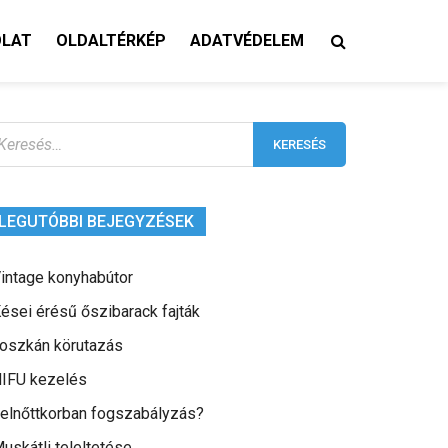
OLAT
OLDALTÉRKÉP
ADATVÉDELEM
eresés:
LEGUTÓBBI BEJEGYZÉSEK
intage konyhabútor
ései érésű őszibarack fajták
oszkán körutazás
IFU kezelés
elnőttkorban fogszabályzás?
uskátli teleltetése