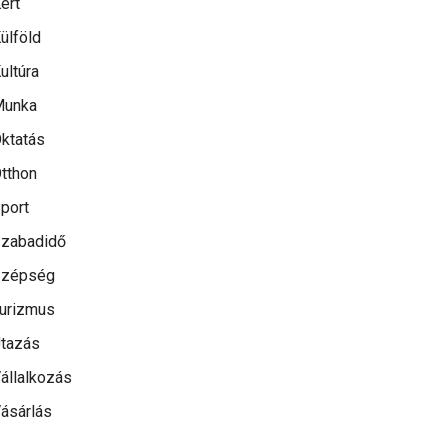
ert
ülföld
ultúra
Munka
ktatás
tthon
port
zabadidő
Szépség
urizmus
tazás
állalkozás
ásárlás