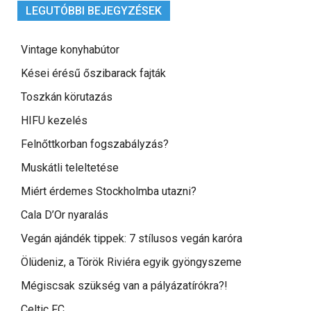
LEGUTÓBBI BEJEGYZÉSEK
Vintage konyhabútor
Kései érésű őszibarack fajták
Toszkán körutazás
HIFU kezelés
Felnőttkorban fogszabályzás?
Muskátli teleltetése
Miért érdemes Stockholmba utazni?
Cala D’Or nyaralás
Vegán ajándék tippek: 7 stílusos vegán karóra
Ölüdeniz, a Török Riviéra egyik gyöngyszeme
Mégiscsak szükség van a pályázatírókra?!
Celtic FC