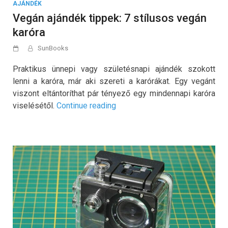
AJÁNDÉK
Vegán ajándék tippek: 7 stílusos vegán
karóra
SunBooks
Praktikus ünnepi vagy születésnapi ajándék szokott
lenni a karóra, már aki szereti a karórákat. Egy vegánt
viszont eltántoríthat pár tényező egy mindennapi karóra
„Vegán
viselésétől.
Continue reading
ajándék
tippek:
7
stílusos
vegán
karóra”