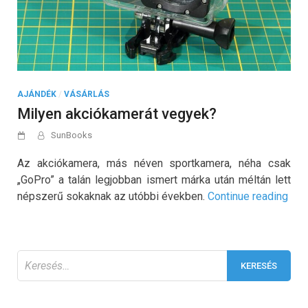
AJÁNDÉK
/
VÁSÁRLÁS
Milyen akciókamerát vegyek?
SunBooks
Az akciókamera, más néven sportkamera, néha csak
„GoPro” a talán legjobban ismert márka után méltán lett
„Mil
népszerű sokaknak az utóbbi években.
Continue reading
akc
veg
Keresés: