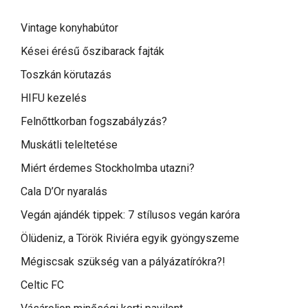
Vintage konyhabútor
Kései érésű őszibarack fajták
Toszkán körutazás
HIFU kezelés
Felnőttkorban fogszabályzás?
Muskátli teleltetése
Miért érdemes Stockholmba utazni?
Cala D’Or nyaralás
Vegán ajándék tippek: 7 stílusos vegán karóra
Ölüdeniz, a Török Riviéra egyik gyöngyszeme
Mégiscsak szükség van a pályázatírókra?!
Celtic FC