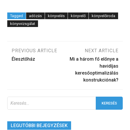
Tagged
adózás
könyvelés
könyvelő
könyvelőiroda
könyvvizsgálat
Bejegyzés
PREVIOUS ARTICLE
NEXT ARTICLE
Élesztőház
Mi a három fő előnye a
navigáció
havidíjas
keresőoptimalizálás
konstrukciónak?
Keresés:
LEGUTÓBBI BEJEGYZÉSEK