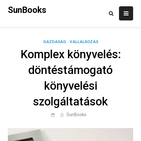
Skip
SunBooks
to
content
GAZDASÁG
/
VÁLLALKOZÁS
Komplex könyvelés:
döntéstámogató
könyvelési
szolgáltatások
SunBooks