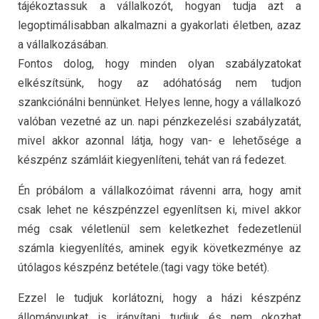
tájékoztassuk a vállalkozót, hogyan tudja azt a
legoptimálisabban alkalmazni a gyakorlati életben, azaz
a vállalkozásában.
Fontos dolog, hogy minden olyan szabályzatokat
elkészítsünk, hogy az adóhatóság nem tudjon
szankciónálni bennünket. Helyes lenne, hogy a vállalkozó
valóban vezetné az un. napi pénzkezelési szabályzatát,
mivel akkor azonnal látja, hogy van- e lehetősége a
készpénz számláit kiegyenlíteni, tehát van rá fedezet.
Én próbálom a vállalkozóimat rávenni arra, hogy amit
csak lehet ne készpénzzel egyenlítsen ki, mivel akkor
még csak véletlenül sem keletkezhet fedezetlenül
számla kiegyenlítés, aminek egyik következménye az
útólagos készpénz betétele.(tagi vagy töke betét).
Ezzel le tudjuk korlátozni, hogy a házi készpénz
állományunkat is irányítani tudjuk és nem okozhat