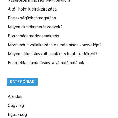
Vásároljon minőségi kerti pavilont
A téli holmik elraktározása
Egészségünk támogatása
Milyen akciókamerát vegyek?
Biztonsági medencetakarás
Most indult vállalkozása és még nincs könyvelője?
Milyen stílusirányzatban alkoss hobbifestőként?
Energetikai tanúsítvány: a várható hatások
KATEGÓRIÁK
Ajándék
Cégvilág
Egészség