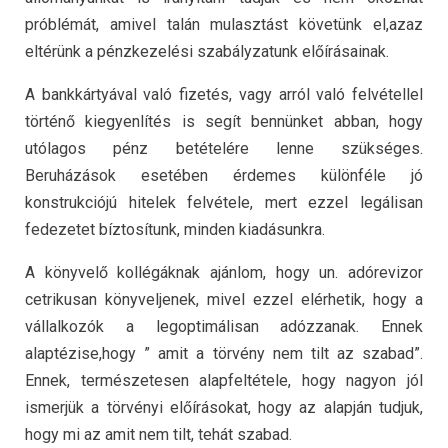
próblémát, amivel talán mulasztást követünk el,azaz
eltérünk a pénzkezelési szabályzatunk előírásainak.
A bankkártyával való fizetés, vagy arról való felvétellel
történő kiegyenlítés is segít bennünket abban, hogy
utólagos pénz betételére lenne szükséges.
Beruházások esetében érdemes különféle jó
konstrukciójú hitelek felvétele, mert ezzel legálisan
fedezetet bíztosítunk, minden kiadásunkra.
A könyvelő kollégáknak ajánlom, hogy un. adórevizor
cetrikusan könyveljenek, mivel ezzel elérhetik, hogy a
vállalkozók a legoptimálisan adózzanak. Ennek
alaptézise,hogy ” amit a törvény nem tilt az szabad”.
Ennek, természetesen alapfeltétele, hogy nagyon jól
ismerjük a törvényi előírásokat, hogy az alapján tudjuk,
hogy mi az amit nem tilt, tehát szabad.