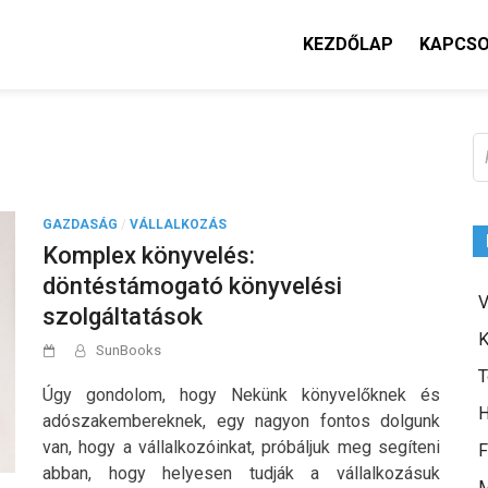
KEZDŐLAP
KAPCS
K
GAZDASÁG
/
VÁLLALKOZÁS
Komplex könyvelés:
döntéstámogató könyvelési
V
szolgáltatások
K
SunBooks
T
Úgy gondolom, hogy Nekünk könyvelőknek és
H
adószakembereknek, egy nagyon fontos dolgunk
van, hogy a vállalkozóinkat, próbáljuk meg segíteni
F
abban, hogy helyesen tudják a vállalkozásuk
M