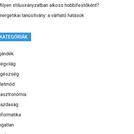
ilyen stílusirányzatban alkoss hobbifestőként?
nergetikai tanúsítvány: a várható hatások
KATEGÓRIÁK
jándék
égvilág
gészség
letmód
asztronómia
azdaság
nformatika
ngatlan