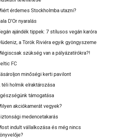
iért érdemes Stockholmba utazni?
ala D’Or nyaralás
egán ajándék tippek: 7 stílusos vegán karóra
lüdeniz, a Török Riviéra egyik gyöngyszeme
égiscsak szükség van a pályázatírókra?!
eltic FC
ásároljon minőségi kerti pavilont
 téli holmik elraktározása
gészségünk támogatása
ilyen akciókamerát vegyek?
iztonsági medencetakarás
ost indult vállalkozása és még nincs
önyvelője?