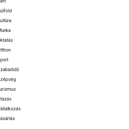
ert
ülföld
ultúra
Munka
ktatás
tthon
port
zabadidő
Szépség
urizmus
tazás
állalkozás
ásárlás