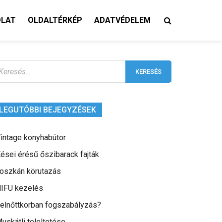
OLAT
OLDALTÉRKÉP
ADATVÉDELEM
eresés:
LEGUTÓBBI BEJEGYZÉSEK
intage konyhabútor
ései érésű őszibarack fajták
oszkán körutazás
IFU kezelés
elnőttkorban fogszabályzás?
uskátli teleltetése