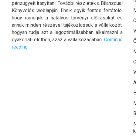
pénzügyeit irányítani. További részletek a Bilanzdual
M
Könyvelés weblapján. Ennik egyik fontos feltétele,
hogy ismerjük a hatályos törvényi előírásokat és
C
annak minden részével tájékoztassuk a vállalkozót,
V
hogyan tudja azt a legoptimálisabban alkalmazni a
gyakorlati életben, azaz a vállalkozásában.
Continue
Ö
„Komplex
reading
M
könyvelés:
döntéstámogató
C
könyvelési
V
szolgáltatások”
A
E
M
B
M
k