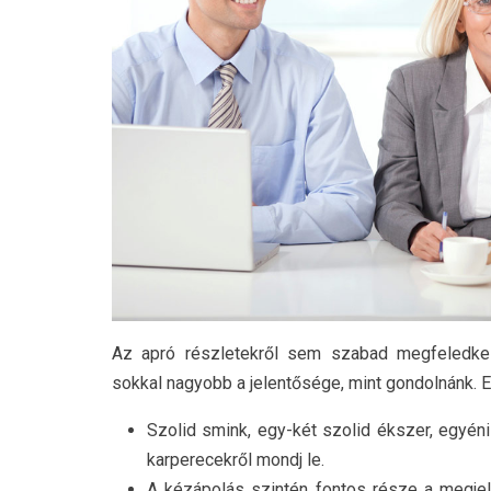
Az apró részletekről sem szabad megfeledke
sokkal nagyobb a jelentősége, mint gondolnánk. E
Szolid smink, egy-két szolid ékszer, egyéni
karperecekről mondj le.
A kézápolás szintén fontos része a megje