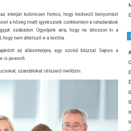
M
t az interjún különösen fontos, hogy kedvező benyomást
E
ivel a hőség miatt igyekszünk csökkenteni a ruhadarabok
gyjuk szabadon. Ügyeljünk arra, hogy ne látsszon ki a
 hogy nem áttetsző-e a textília.
nlott az állásinterjúra, egy szolid blúzzal. Sajnos a
A
 is javasolt.
C
pucsokat, szandálokat célszerű mellőzni.
E
É
G
G
I
I