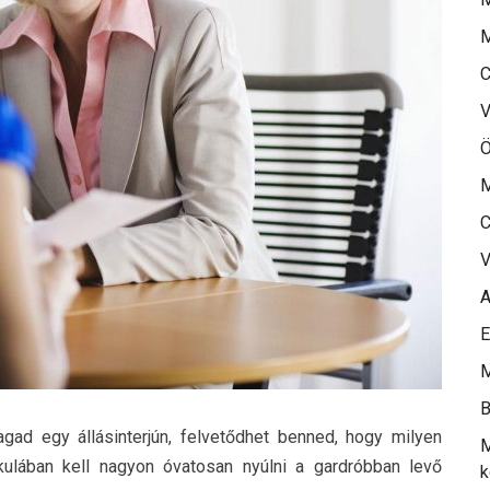
M
C
V
Ö
M
C
V
A
E
M
B
ad egy állásinterjún, felvetődhet benned, hogy milyen
M
kulában kell nagyon óvatosan nyúlni a gardróbban levő
k