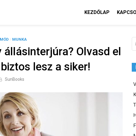
KEZDŐLAP
KAPCS
TMÓD
/
MUNKA
K
 állásinterjúra? Olvasd el
 biztos lesz a siker!
SunBooks
V
K
T
H
F
M