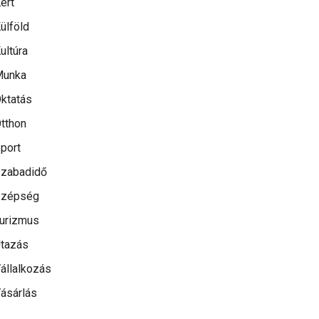
ert
ülföld
ultúra
Munka
ktatás
tthon
port
zabadidő
Szépség
urizmus
tazás
állalkozás
ásárlás