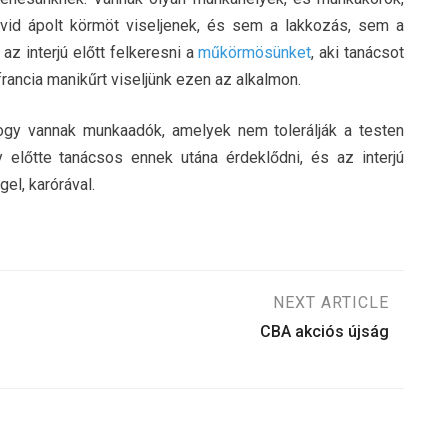
övid ápolt körmöt viseljenek, és sem a lakkozás, sem a
 interjú előtt felkeresni a
műkörmösünket
, aki tanácsot
 francia manikűrt viseljünk ezen az alkalmon.
hogy vannak munkaadók, amelyek nem tolerálják a testen
gy előtte tanácsos ennek utána érdeklődni, és az interjú
gel, karórával.
NEXT ARTICLE
CBA akciós újság