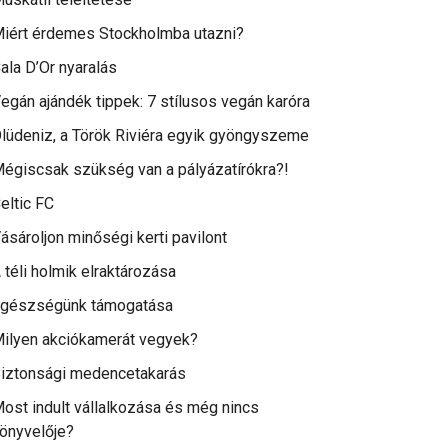
iért érdemes Stockholmba utazni?
ala D’Or nyaralás
egán ajándék tippek: 7 stílusos vegán karóra
lüdeniz, a Török Riviéra egyik gyöngyszeme
égiscsak szükség van a pályázatírókra?!
eltic FC
ásároljon minőségi kerti pavilont
 téli holmik elraktározása
gészségünk támogatása
ilyen akciókamerát vegyek?
iztonsági medencetakarás
ost indult vállalkozása és még nincs
önyvelője?