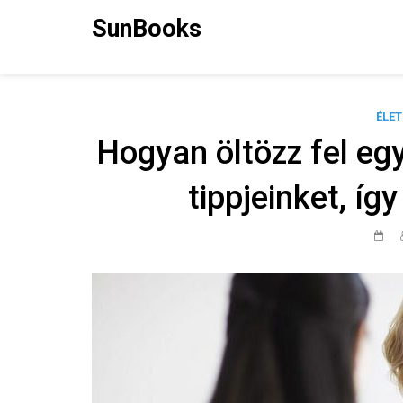
Skip
SunBooks
to
content
ÉLE
Hogyan öltözz fel egy
tippjeinket, így