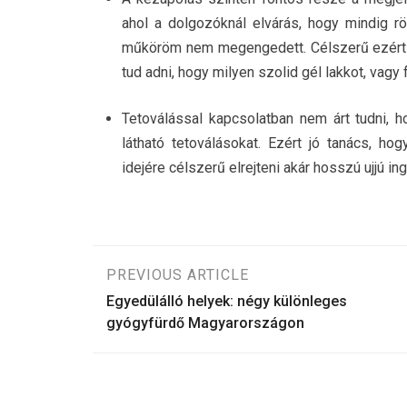
ahol a dolgozóknál elvárás, hogy mindig r
műköröm nem megengedett. Célszerű ezért az
tud adni, hogy milyen szolid gél lakkot, vagy
Tetoválással kapcsolatban nem árt tudni, 
látható tetoválásokat. Ezért jó tanács, ho
idejére célszerű elrejteni akár hosszú ujjú ing
Bejegyzés
PREVIOUS ARTICLE
Egyedülálló helyek: négy különleges
navigáció
gyógyfürdő Magyarországon