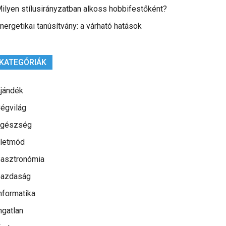
ilyen stílusirányzatban alkoss hobbifestőként?
nergetikai tanúsítvány: a várható hatások
KATEGÓRIÁK
jándék
égvilág
gészség
letmód
asztronómia
azdaság
nformatika
ngatlan