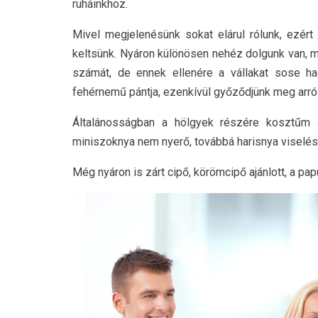
ruháinkhoz.
Mivel megjelenésünk sokat elárul rólunk, ezér
keltsünk. Nyáron különösen nehéz dolgunk van, m
számát, de ennek ellenére a vállakat sose ha
fehérnemű pántja, ezenkívül győződjünk meg arról,
Általánosságban a hölgyek részére kosztűm ajá
miniszoknya nem nyerő, továbbá harisnya viselése
Még nyáron is zárt cipő, körömcipő ajánlott, a pa