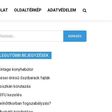
OLAT
OLDALTÉRKÉP
ADATVÉDELEM
eresés:
LEGUTÓBBI BEJEGYZÉSEK
intage konyhabútor
ései érésű őszibarack fajták
oszkán körutazás
IFU kezelés
elnőttkorban fogszabályzás?
uskátli teleltetése