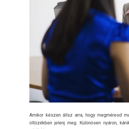
Amikor készen állsz arra, hogy megméresd mag
öltözékben jelenj meg. Különösen nyáron, káni