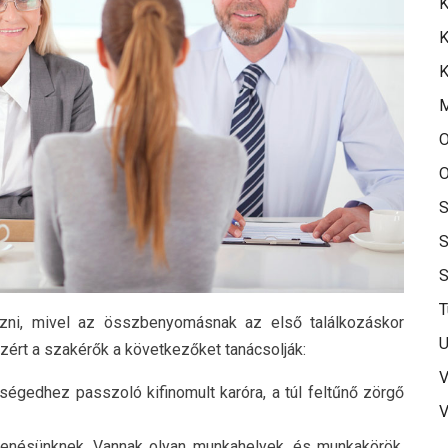
K
K
K
O
O
S
S
T
zni, mivel az összbenyomásnak az első találkozáskor
U
zért a szakérők a következőket tanácsolják:
V
ségedhez passzoló kifinomult karóra, a túl feltűnő zörgő
V
lenésünknek. Vannak olyan munkahelyek, és munkakörök,