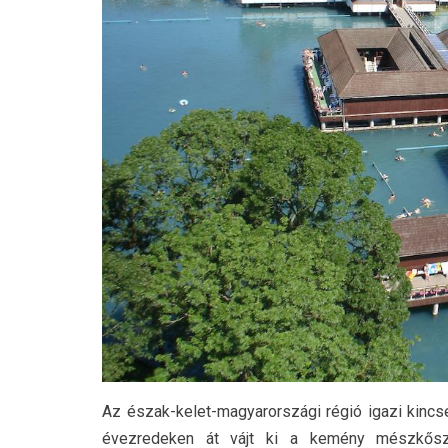
Az észak-kelet-magyarországi régió igazi kincse
évezredeken át vájt ki a kemény mészkőszi