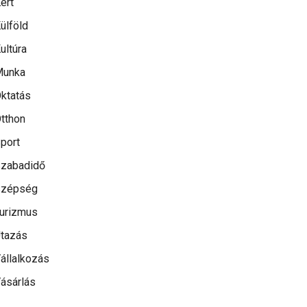
ert
ülföld
ultúra
Munka
ktatás
tthon
port
zabadidő
Szépség
urizmus
tazás
állalkozás
ásárlás