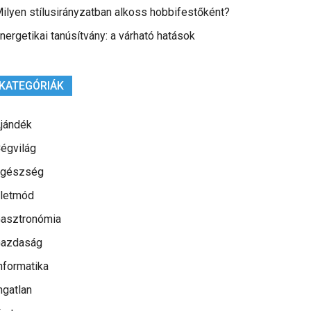
ilyen stílusirányzatban alkoss hobbifestőként?
nergetikai tanúsítvány: a várható hatások
KATEGÓRIÁK
jándék
égvilág
gészség
letmód
asztronómia
azdaság
nformatika
ngatlan