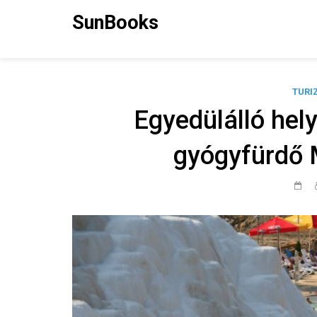
Skip
SunBooks
to
content
TURI
Egyedülálló hel
gyógyfürdő