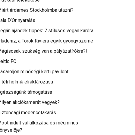
iért érdemes Stockholmba utazni?
ala D’Or nyaralás
egán ajándék tippek: 7 stílusos vegán karóra
lüdeniz, a Török Riviéra egyik gyöngyszeme
égiscsak szükség van a pályázatírókra?!
eltic FC
ásároljon minőségi kerti pavilont
 téli holmik elraktározása
gészségünk támogatása
ilyen akciókamerát vegyek?
iztonsági medencetakarás
ost indult vállalkozása és még nincs
önyvelője?