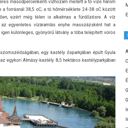
teres másodpercenkénti vízhozam mellett a tó vize három
M
te a forrásnál 38,5 oC, a tó hőmérséklete 24-38 oC között
E
lően, ezért még télen is alkalmas a fürdőzésre. A víz
ett az egyenletes vízáramlás enyhe masszázsként hat a
 igen különleges, gyönyörű látvány a tóba telepített vörös
A
 szomszédságában, egy kastély ősparkjában épült Gyula
az egykori Almásy-kastély 8,5 hektáros kastélyparkjában
C
E
É
G
G
I
I