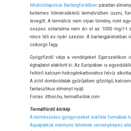
Miskolctapolcai Barlangfürdőben
páratlan élmény
kellemes hőmérsékletű termálvízben úszni, für
levegőt. A termálvíz nem olyan tömény, mint egy
összes sótartalma nem éri el az 1000 mg/l-t 
nincs téli és nyári szezon. A barlangjáratokban
csikorgó fagy.
Gyógyfürdő várja a vendégeket Egerszalókon is.
éghajlatot alakított ki. Az Európában is egyedülá
feltörő kalcium-hidrogénkarbonátos hévíz alkott
A zöld domboldalak gyűrűjében gőzölgő, kalcium 
fantasztikus élményt nyújt.
Forras: itthon.hu, termalfurdok.com
Termálfürdő körkép
A természetes gyógyvizeket sokféle formában h
Aquaparkok mennyire lehetnek versenyképes alter