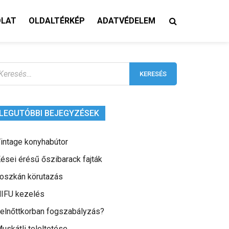
OLAT
OLDALTÉRKÉP
ADATVÉDELEM
eresés:
LEGUTÓBBI BEJEGYZÉSEK
intage konyhabútor
ései érésű őszibarack fajták
oszkán körutazás
IFU kezelés
elnőttkorban fogszabályzás?
uskátli teleltetése