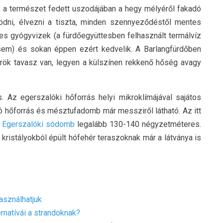
 a természet fedett uszodájában a hegy mélyéről fakadó
ödni, élvezni a tiszta, minden szennyeződéstől mentes
es gyógyvizek (a fürdőegyüttesben felhasznált termálvíz
sem) és sokan éppen ezért kedvelik. A Barlangfürdőben
 örök tavasz van, legyen a külszínen rekkenő hőség avagy
 Az egerszalóki hőforrás helyi mikroklímájával sajátos
lló hőforrás és mésztufadomb már messziről látható. Az itt
a
Egerszalóki sódomb
legalább 130-140 négyzetméteres.
kristályokból épült hófehér teraszoknak már a látványa is
asználhatjuk
natívái a strandoknak?