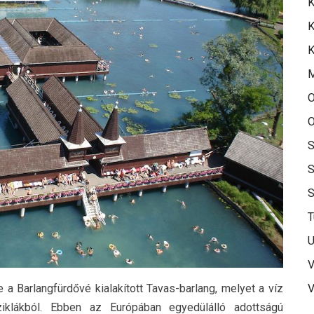
K
K
K
O
O
S
S
T
U
V
 a Barlangfürdővé kialakított Tavas-barlang, melyet a víz
V
klákból. Ebben az Európában egyedülálló adottságú