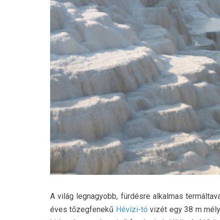
A világ legnagyobb, fürdésre alkalmas termáltav
éves tőzegfenekű
Hévízi-tó
vizét egy 38 m mély