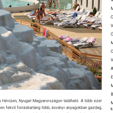
M
C
V
Ö
M
C
V
A
E
M
B
a Hévízen, Nyugat-Magyarországon található.
A több ezer
M
en fekvő forrásbarlang több, ásványi anyagokban gazdag,
k