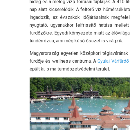
hideg és a meleg vizű forrásai táplálják.
A 410 li
nap alatt kicserélődik. A feltörő víz hőmérsékle
ingadozik, az évszakok időjárásainak megfele
nyugtató, ugyanakkor felfrissítő hatása mell
fürdőzőkre. Egyedi környezete miatt az élővilága
tündérrózsa, ami még késő ősszel is virágzik.
Magyarország egyetlen középkori téglavárának
fürdője és wellness centruma. A
Gyulai Várfürdő
épült ki, s ma természetvédelmi terület.