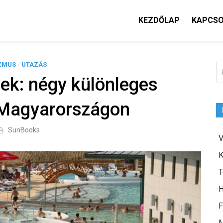
KEZDŐLAP
KAPCS
ZMUS
/
UTAZÁS
K
yek: négy különleges
 Magyarországon
SunBooks
V
K
T
H
F
M