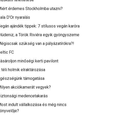
iért érdemes Stockholmba utazni?
ala D’Or nyaralás
egán ajándék tippek: 7 stílusos vegán karóra
lüdeniz, a Török Riviéra egyik gyöngyszeme
égiscsak szükség van a pályázatírókra?!
eltic FC
ásároljon minőségi kerti pavilont
 téli holmik elraktározása
gészségünk támogatása
ilyen akciókamerát vegyek?
iztonsági medencetakarás
ost indult vállalkozása és még nincs
önyvelője?