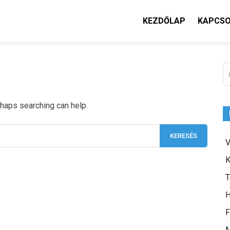
KEZDŐLAP
KAPCS
K
rhaps searching can help.
V
K
T
H
F
M