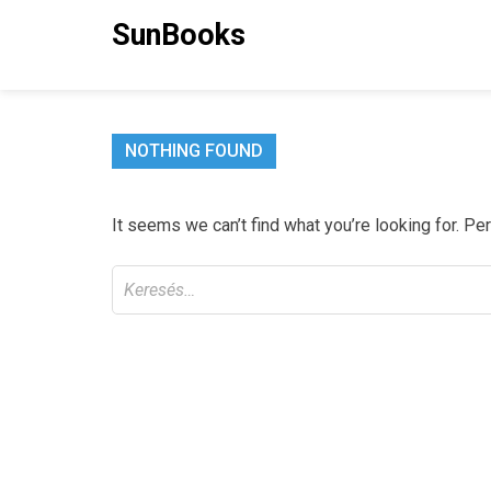
Skip
SunBooks
to
content
NOTHING FOUND
It seems we can’t find what you’re looking for. Pe
Keresés: