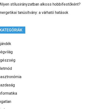
ilyen stílusirányzatban alkoss hobbifestőként?
nergetikai tanúsítvány: a várható hatások
KATEGÓRIÁK
jándék
égvilág
gészség
letmód
asztronómia
azdaság
nformatika
ngatlan