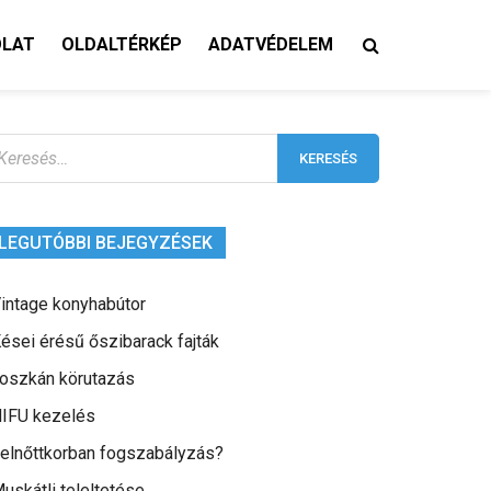
OLAT
OLDALTÉRKÉP
ADATVÉDELEM
eresés:
LEGUTÓBBI BEJEGYZÉSEK
intage konyhabútor
ései érésű őszibarack fajták
oszkán körutazás
IFU kezelés
elnőttkorban fogszabályzás?
uskátli teleltetése