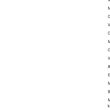
M
C
V
Ö
M
C
V
A
E
M
B
M
k