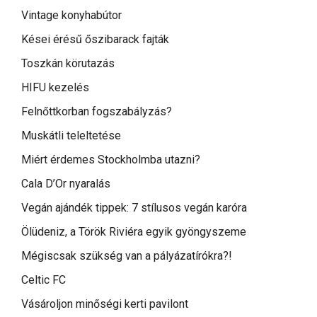
Vintage konyhabútor
Kései érésű őszibarack fajták
Toszkán körutazás
HIFU kezelés
Felnőttkorban fogszabályzás?
Muskátli teleltetése
Miért érdemes Stockholmba utazni?
Cala D’Or nyaralás
Vegán ajándék tippek: 7 stílusos vegán karóra
Ölüdeniz, a Török Riviéra egyik gyöngyszeme
Mégiscsak szükség van a pályázatírókra?!
Celtic FC
Vásároljon minőségi kerti pavilont