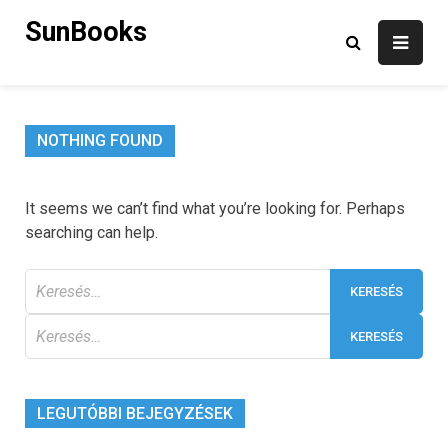
Skip
SunBooks
to
content
NOTHING FOUND
It seems we can’t find what you’re looking for. Perhaps
searching can help.
Keresés:
Keresés:
LEGUTÓBBI BEJEGYZÉSEK