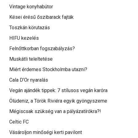
Vintage konyhabútor
Kései érésű őszibarack fajták
Toszkán körutazás
HIFU kezelés
Felnőttkorban fogszabályzás?
Muskátli teleltetése
Miért érdemes Stockholmba utazni?
Cala D’Or nyaralás
Vegán ajándék tippek: 7 stílusos vegán karóra
Ölüdeniz, a Török Riviéra egyik gyöngyszeme
Mégiscsak szükség van a pályázatírókra?!
Celtic FC
Vásároljon minőségi kerti pavilont