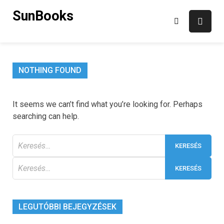
Skip
SunBooks
to
content
NOTHING FOUND
It seems we can’t find what you’re looking for. Perhaps
searching can help.
Keresés:
Keresés:
LEGUTÓBBI BEJEGYZÉSEK