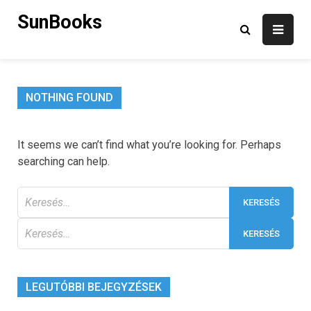
Skip
SunBooks
to
content
NOTHING FOUND
It seems we can’t find what you’re looking for. Perhaps
searching can help.
Keresés:
Keresés:
LEGUTÓBBI BEJEGYZÉSEK