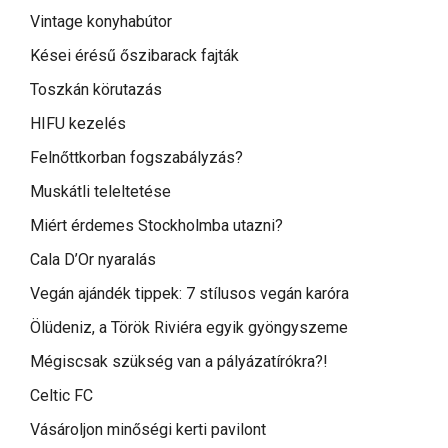
Vintage konyhabútor
Kései érésű őszibarack fajták
Toszkán körutazás
HIFU kezelés
Felnőttkorban fogszabályzás?
Muskátli teleltetése
Miért érdemes Stockholmba utazni?
Cala D’Or nyaralás
Vegán ajándék tippek: 7 stílusos vegán karóra
Ölüdeniz, a Török Riviéra egyik gyöngyszeme
Mégiscsak szükség van a pályázatírókra?!
Celtic FC
Vásároljon minőségi kerti pavilont