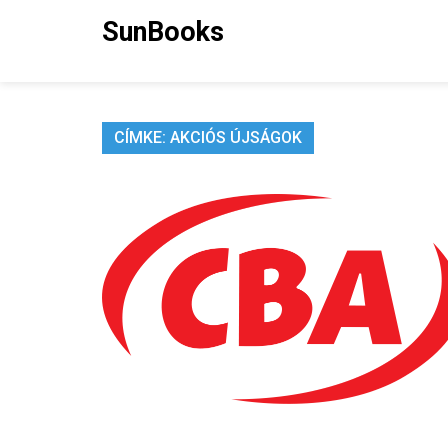
Skip
SunBooks
to
content
CÍMKE:
AKCIÓS ÚJSÁGOK