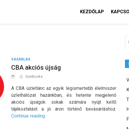
KEZDŐLAP
KAPCS
K
VÁSÁRLÁS
CBA akciós újság
SunBooks
V
A CBA üzletlánc az egyik legismertebb élelmiszer
K
üzlethálózat hazánkban, és hetente megjelenő
T
akciós újságok sokak számára nyújt kellő
tájékoztatást a jó áron történő bevásárláshoz.
H
„CBA
Continue reading
F
akciós
M