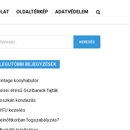
OLAT
OLDALTÉRKÉP
ADATVÉDELEM
eresés:
LEGUTÓBBI BEJEGYZÉSEK
intage konyhabútor
ései érésű őszibarack fajták
oszkán körutazás
IFU kezelés
elnőttkorban fogszabályzás?
uskátli teleltetése