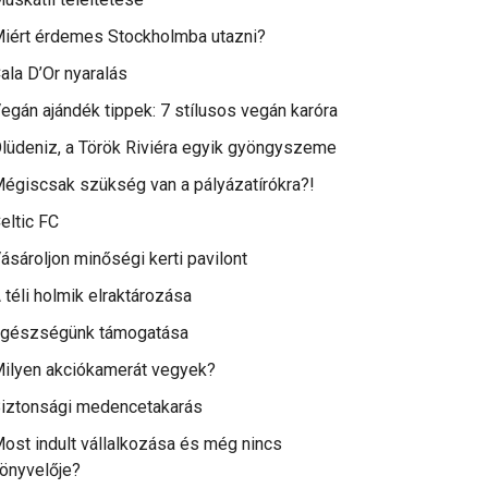
iért érdemes Stockholmba utazni?
ala D’Or nyaralás
egán ajándék tippek: 7 stílusos vegán karóra
lüdeniz, a Török Riviéra egyik gyöngyszeme
égiscsak szükség van a pályázatírókra?!
eltic FC
ásároljon minőségi kerti pavilont
 téli holmik elraktározása
gészségünk támogatása
ilyen akciókamerát vegyek?
iztonsági medencetakarás
ost indult vállalkozása és még nincs
önyvelője?