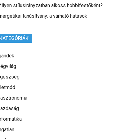
ilyen stílusirányzatban alkoss hobbifestőként?
nergetikai tanúsítvány: a várható hatások
KATEGÓRIÁK
jándék
égvilág
gészség
letmód
asztronómia
azdaság
nformatika
ngatlan