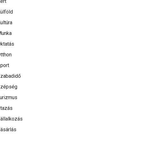
ert
ülföld
ultúra
Munka
ktatás
tthon
port
zabadidő
Szépség
urizmus
tazás
állalkozás
ásárlás