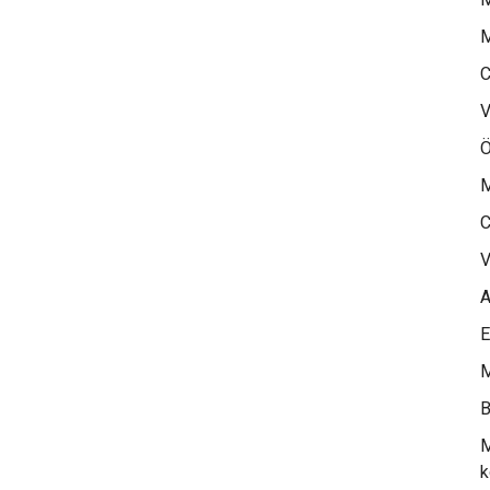
újság”
M
C
V
Ö
M
C
V
A
E
M
B
M
k