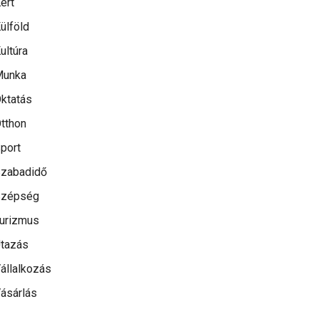
ert
ülföld
ultúra
Munka
ktatás
tthon
port
zabadidő
Szépség
urizmus
tazás
állalkozás
ásárlás