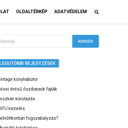
OLAT
OLDALTÉRKÉP
ADATVÉDELEM
eresés:
LEGUTÓBBI BEJEGYZÉSEK
intage konyhabútor
ései érésű őszibarack fajták
oszkán körutazás
IFU kezelés
elnőttkorban fogszabályzás?
uskátli teleltetése