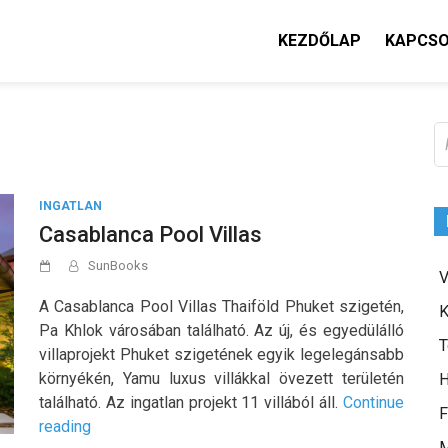
KEZDŐLAP
KAPCS
K
INGATLAN
Casablanca Pool Villas
SunBooks
V
A Casablanca Pool Villas Thaiföld Phuket szigetén,
K
Pa Khlok városában található. Az új, és egyedülálló
T
villaprojekt Phuket szigetének egyik legelegánsabb
környékén, Yamu luxus villákkal övezett területén
H
található. Az ingatlan projekt 11 villából áll.
Continue
F
„Casablanca
reading
M