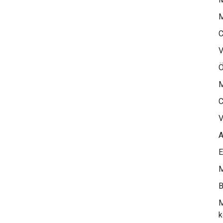
Pool
Villas”
M
C
V
Ö
M
C
V
A
E
M
B
M
k