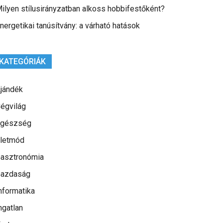
ilyen stílusirányzatban alkoss hobbifestőként?
nergetikai tanúsítvány: a várható hatások
KATEGÓRIÁK
jándék
égvilág
gészség
letmód
asztronómia
azdaság
nformatika
ngatlan