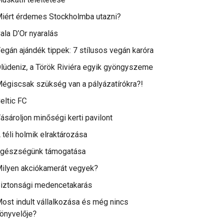
iért érdemes Stockholmba utazni?
ala D’Or nyaralás
egán ajándék tippek: 7 stílusos vegán karóra
lüdeniz, a Török Riviéra egyik gyöngyszeme
égiscsak szükség van a pályázatírókra?!
eltic FC
ásároljon minőségi kerti pavilont
 téli holmik elraktározása
gészségünk támogatása
ilyen akciókamerát vegyek?
iztonsági medencetakarás
ost indult vállalkozása és még nincs
önyvelője?