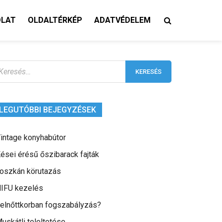
OLAT
OLDALTÉRKÉP
ADATVÉDELEM
eresés:
LEGUTÓBBI BEJEGYZÉSEK
intage konyhabútor
ései érésű őszibarack fajták
oszkán körutazás
IFU kezelés
elnőttkorban fogszabályzás?
uskátli teleltetése