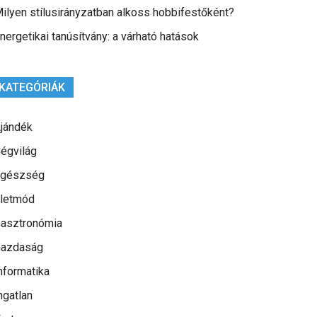
ilyen stílusirányzatban alkoss hobbifestőként?
nergetikai tanúsítvány: a várható hatások
KATEGÓRIÁK
jándék
égvilág
gészség
letmód
asztronómia
azdaság
nformatika
ngatlan