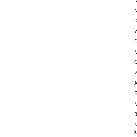
M
C
V
Ö
M
C
V
A
E
M
B
M
k