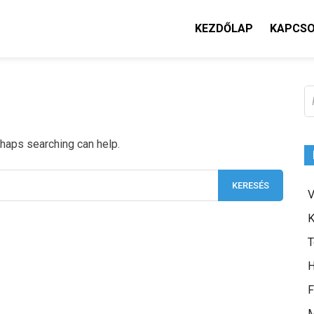
KEZDŐLAP
KAPCS
K
rhaps searching can help.
V
K
T
H
F
M