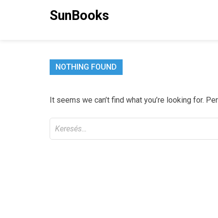
Skip
SunBooks
to
content
NOTHING FOUND
It seems we can’t find what you’re looking for. Pe
Keresés: