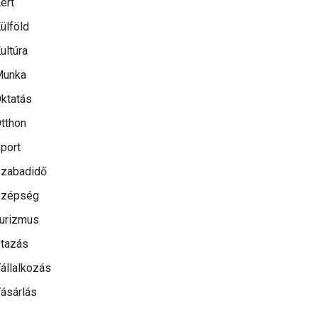
ert
ülföld
ultúra
Munka
ktatás
tthon
port
zabadidő
Szépség
urizmus
tazás
állalkozás
ásárlás