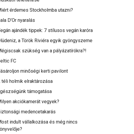
iért érdemes Stockholmba utazni?
ala D’Or nyaralás
egán ajándék tippek: 7 stílusos vegán karóra
lüdeniz, a Török Riviéra egyik gyöngyszeme
égiscsak szükség van a pályázatírókra?!
eltic FC
ásároljon minőségi kerti pavilont
 téli holmik elraktározása
gészségünk támogatása
ilyen akciókamerát vegyek?
iztonsági medencetakarás
ost indult vállalkozása és még nincs
önyvelője?