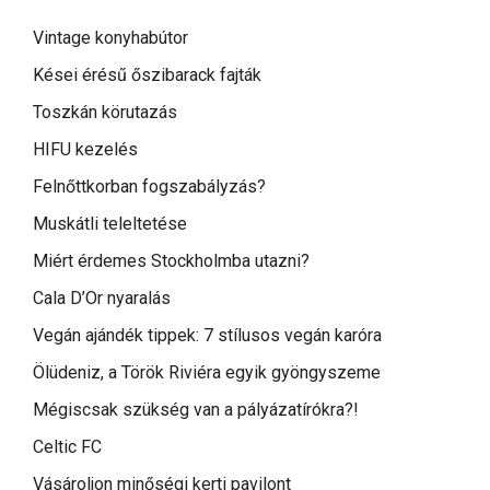
Vintage konyhabútor
Kései érésű őszibarack fajták
Toszkán körutazás
HIFU kezelés
Felnőttkorban fogszabályzás?
Muskátli teleltetése
Miért érdemes Stockholmba utazni?
Cala D’Or nyaralás
Vegán ajándék tippek: 7 stílusos vegán karóra
Ölüdeniz, a Török Riviéra egyik gyöngyszeme
Mégiscsak szükség van a pályázatírókra?!
Celtic FC
Vásároljon minőségi kerti pavilont