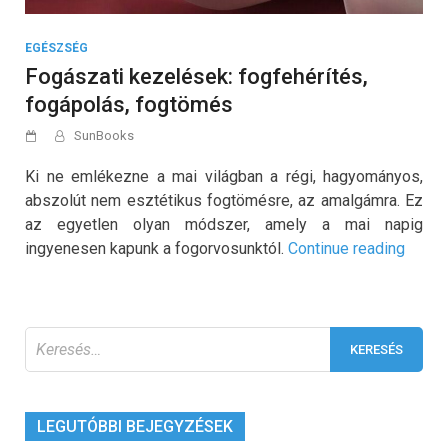
EGÉSZSÉG
Fogászati kezelések: fogfehérítés,
fogápolás, fogtömés
SunBooks
Ki ne emlékezne a mai világban a régi, hagyományos,
abszolút nem esztétikus fogtömésre, az amalgámra. Ez
az egyetlen olyan módszer, amely a mai napig
„Fogá
ingyenesen kapunk a fogorvosunktól.
Continue reading
kezel
fogfeh
fogáp
Keresés:
fogtö
LEGUTÓBBI BEJEGYZÉSEK