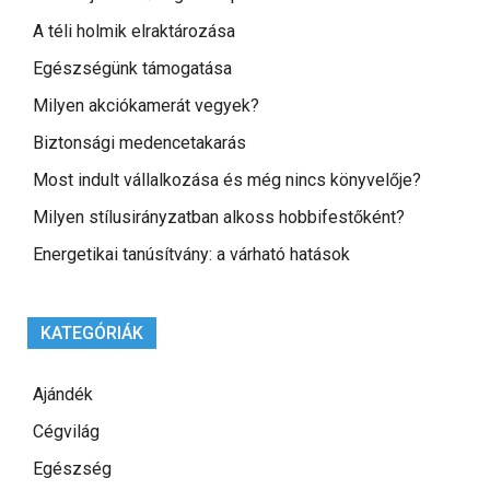
A téli holmik elraktározása
Egészségünk támogatása
Milyen akciókamerát vegyek?
Biztonsági medencetakarás
Most indult vállalkozása és még nincs könyvelője?
Milyen stílusirányzatban alkoss hobbifestőként?
Energetikai tanúsítvány: a várható hatások
KATEGÓRIÁK
Ajándék
Cégvilág
Egészség