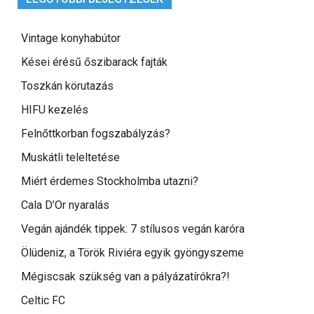
Vintage konyhabútor
Kései érésű őszibarack fajták
Toszkán körutazás
HIFU kezelés
Felnőttkorban fogszabályzás?
Muskátli teleltetése
Miért érdemes Stockholmba utazni?
Cala D’Or nyaralás
Vegán ajándék tippek: 7 stílusos vegán karóra
Ölüdeniz, a Török Riviéra egyik gyöngyszeme
Mégiscsak szükség van a pályázatírókra?!
Celtic FC