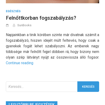
EGÉSZSÉG
Felnőttkorban fogszabályzás?
SunBooks
Napjainkban a tinik körében szinte már divatnak számít a
fogszabályzó, hiszen idejét múlt feltevés, hogy csak a
gyerekek fogát lehet szabályozni. Az emberek nagy
többsége már felnőtt fejjel döbben rá, hogy bizony nem
olyan szép látványt nyújt az összevissza álló fogsor.
„Felnőttkorban
Continue reading
fogszabályzás?”
Keresés:
LEGUTÓBBI BEJEGYZÉSEK