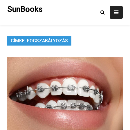
Skip
SunBooks
to
content
CÍMKE:
FOGSZABÁLYOZÁS