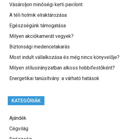
Vásároljon minőségi kerti pavilont
A téli holmik elraktározása
Egészségünk támogatása
Milyen akciókamerát vegyek?
Biztonsági medencetakarás
Most indult vállalkozása és még nincs könyvelője?
Milyen stílusirányzatban alkoss hobbifestőként?
Energetikai tanúsítvány: a várható hatások
KATEGÓRIÁK
Ajándék
Cégvilág