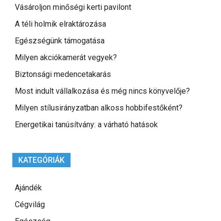
Vásároljon minőségi kerti pavilont
A téli holmik elraktározása
Egészségünk támogatása
Milyen akciókamerát vegyek?
Biztonsági medencetakarás
Most indult vállalkozása és még nincs könyvelője?
Milyen stílusirányzatban alkoss hobbifestőként?
Energetikai tanúsítvány: a várható hatások
KATEGÓRIÁK
Ajándék
Cégvilág