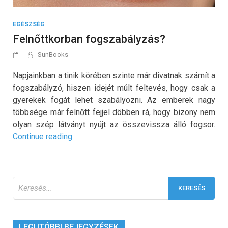
EGÉSZSÉG
Felnőttkorban fogszabályzás?
SunBooks
Napjainkban a tinik körében szinte már divatnak számít a
fogszabályzó, hiszen idejét múlt feltevés, hogy csak a
gyerekek fogát lehet szabályozni. Az emberek nagy
többsége már felnőtt fejjel döbben rá, hogy bizony nem
olyan szép látványt nyújt az összevissza álló fogsor.
„Felnőttkorban
Continue reading
fogszabályzás?”
Keresés:
LEGUTÓBBI BEJEGYZÉSEK