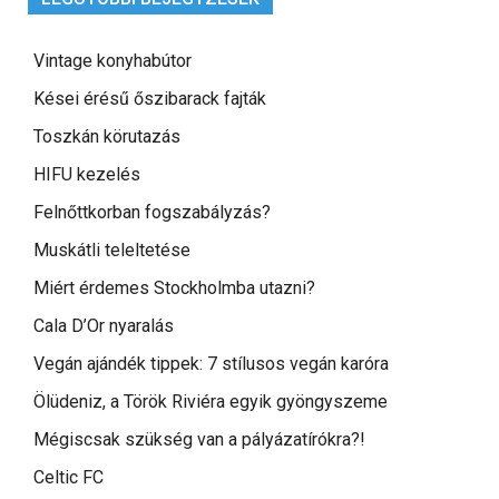
Vintage konyhabútor
Kései érésű őszibarack fajták
Toszkán körutazás
HIFU kezelés
Felnőttkorban fogszabályzás?
Muskátli teleltetése
Miért érdemes Stockholmba utazni?
Cala D’Or nyaralás
Vegán ajándék tippek: 7 stílusos vegán karóra
Ölüdeniz, a Török Riviéra egyik gyöngyszeme
Mégiscsak szükség van a pályázatírókra?!
Celtic FC