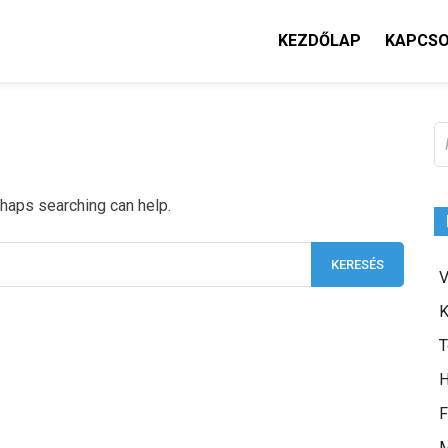
KEZDŐLAP
KAPCS
K
rhaps searching can help.
V
K
T
H
F
M