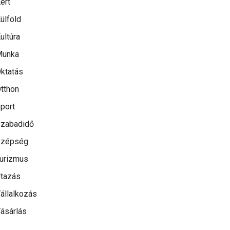
ert
ülföld
ultúra
Munka
ktatás
tthon
port
zabadidő
Szépség
urizmus
tazás
állalkozás
ásárlás