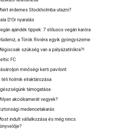
iért érdemes Stockholmba utazni?
ala D’Or nyaralás
egán ajándék tippek: 7 stílusos vegán karóra
lüdeniz, a Török Riviéra egyik gyöngyszeme
égiscsak szükség van a pályázatírókra?!
eltic FC
ásároljon minőségi kerti pavilont
 téli holmik elraktározása
gészségünk támogatása
ilyen akciókamerát vegyek?
iztonsági medencetakarás
ost indult vállalkozása és még nincs
önyvelője?