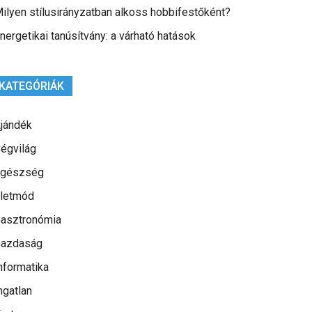
ilyen stílusirányzatban alkoss hobbifestőként?
nergetikai tanúsítvány: a várható hatások
KATEGÓRIÁK
jándék
égvilág
gészség
letmód
asztronómia
azdaság
nformatika
ngatlan