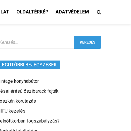
OLAT
OLDALTÉRKÉP
ADATVÉDELEM
eresés:
LEGUTÓBBI BEJEGYZÉSEK
intage konyhabútor
ései érésű őszibarack fajták
oszkán körutazás
IFU kezelés
elnőttkorban fogszabályzás?
uskátli teleltetése