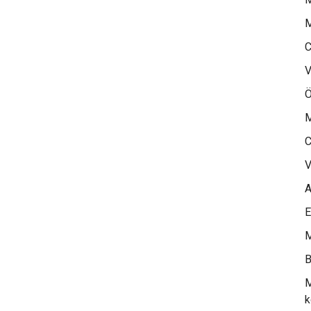
M
C
V
Ö
M
C
V
A
E
M
B
M
k