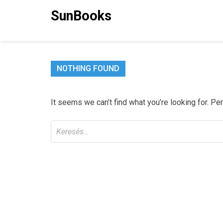
Skip
SunBooks
to
content
NOTHING FOUND
It seems we can’t find what you’re looking for. Pe
Keresés: