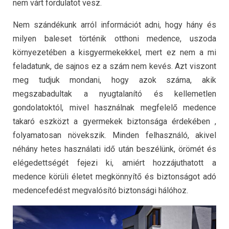
nem várt fordulatot vesz.
Nem szándékunk arról információt adni, hogy hány és
milyen baleset történik otthoni medence, uszoda
környezetében a kisgyermekekkel, mert ez nem a mi
feladatunk, de sajnos ez a szám nem kevés. Azt viszont
meg tudjuk mondani, hogy azok száma, akik
megszabadultak a nyugtalanító és kellemetlen
gondolatoktól, mivel használnak megfelelő medence
takaró eszközt a gyermekek biztonsága érdekében ,
folyamatosan növekszik. Minden felhasználó, akivel
néhány hetes használati idő után beszélünk, örömét és
elégedettségét fejezi ki, amiért hozzájuthatott a
medence körüli életet megkönnyítő és biztonságot adó
medencefedést megvalósító biztonsági hálóhoz.