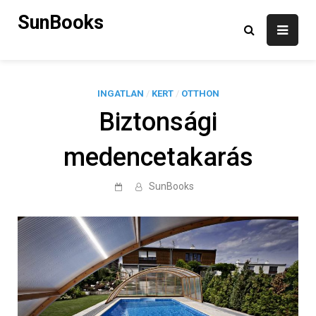
Skip
SunBooks
to
content
INGATLAN
/
KERT
/
OTTHON
Biztonsági
medencetakarás
SunBooks