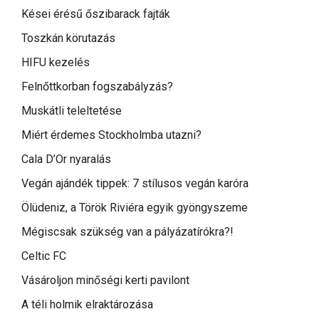
Kései érésű őszibarack fajták
Toszkán körutazás
HIFU kezelés
Felnőttkorban fogszabályzás?
Muskátli teleltetése
Miért érdemes Stockholmba utazni?
Cala D’Or nyaralás
Vegán ajándék tippek: 7 stílusos vegán karóra
Ölüdeniz, a Török Riviéra egyik gyöngyszeme
Mégiscsak szükség van a pályázatírókra?!
Celtic FC
Vásároljon minőségi kerti pavilont
A téli holmik elraktározása