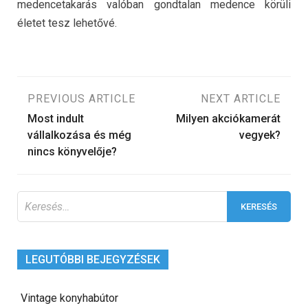
medencetakarás valóban gondtalan medence körüli
életet tesz lehetővé.
Bejegyzés
PREVIOUS ARTICLE
NEXT ARTICLE
Most indult
Milyen akciókamerát
navigáció
vállalkozása és még
vegyek?
nincs könyvelője?
Keresés:
LEGUTÓBBI BEJEGYZÉSEK
Vintage konyhabútor