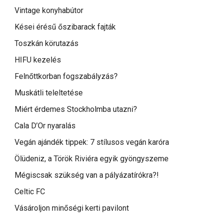
Vintage konyhabútor
Kései érésű őszibarack fajták
Toszkán körutazás
HIFU kezelés
Felnőttkorban fogszabályzás?
Muskátli teleltetése
Miért érdemes Stockholmba utazni?
Cala D’Or nyaralás
Vegán ajándék tippek: 7 stílusos vegán karóra
Ölüdeniz, a Török Riviéra egyik gyöngyszeme
Mégiscsak szükség van a pályázatírókra?!
Celtic FC
Vásároljon minőségi kerti pavilont