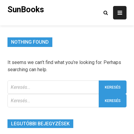
Skip
SunBooks
to
content
NOTHING FOUND
It seems we can’t find what you’re looking for. Perhaps
searching can help.
Keresés:
Keresés:
LEGUTÓBBI BEJEGYZÉSEK