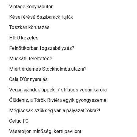
Vintage konyhabútor
Kései érésű őszibarack fajták
Toszkán körutazás
HIFU kezelés
Felnőttkorban fogszabályzás?
Muskátli teleltetése
Miért érdemes Stockholmba utazni?
Cala D’Or nyaralás
Vegán ajándék tippek: 7 stílusos vegán karóra
Ölüdeniz, a Török Riviéra egyik gyöngyszeme
Mégiscsak szükség van a pályázatírókra?!
Celtic FC
Vásároljon minőségi kerti pavilont