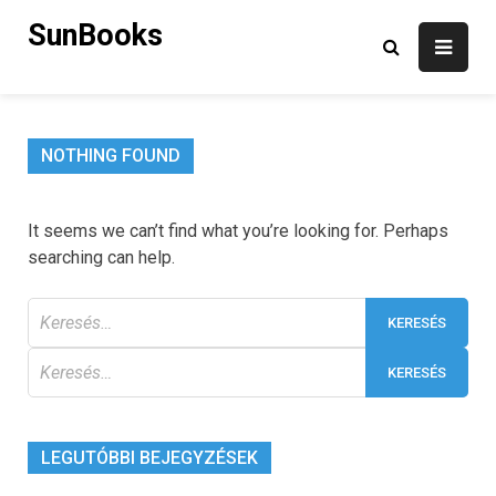
Skip
SunBooks
to
content
NOTHING FOUND
It seems we can’t find what you’re looking for. Perhaps
searching can help.
Keresés:
Keresés:
LEGUTÓBBI BEJEGYZÉSEK