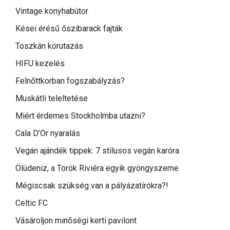
Vintage konyhabútor
Kései érésű őszibarack fajták
Toszkán körutazás
HIFU kezelés
Felnőttkorban fogszabályzás?
Muskátli teleltetése
Miért érdemes Stockholmba utazni?
Cala D’Or nyaralás
Vegán ajándék tippek: 7 stílusos vegán karóra
Ölüdeniz, a Török Riviéra egyik gyöngyszeme
Mégiscsak szükség van a pályázatírókra?!
Celtic FC
Vásároljon minőségi kerti pavilont