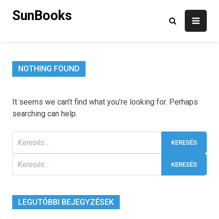
Skip
SunBooks
to
content
NOTHING FOUND
It seems we can’t find what you’re looking for. Perhaps
searching can help.
Keresés:
Keresés:
LEGUTÓBBI BEJEGYZÉSEK