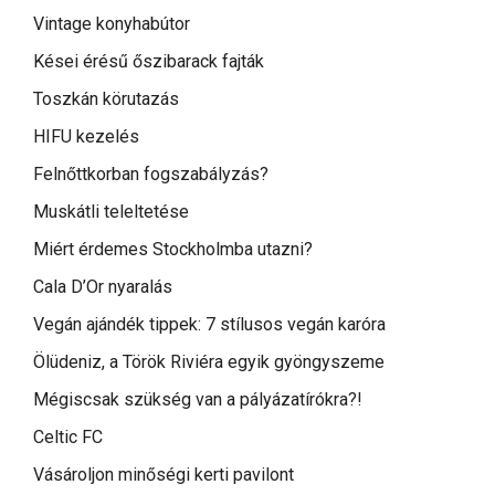
Vintage konyhabútor
Kései érésű őszibarack fajták
Toszkán körutazás
HIFU kezelés
Felnőttkorban fogszabályzás?
Muskátli teleltetése
Miért érdemes Stockholmba utazni?
Cala D’Or nyaralás
Vegán ajándék tippek: 7 stílusos vegán karóra
Ölüdeniz, a Török Riviéra egyik gyöngyszeme
Mégiscsak szükség van a pályázatírókra?!
Celtic FC
Vásároljon minőségi kerti pavilont